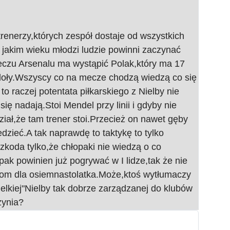
 trenerzy,których zespół dostaje od wszystkich
 jakim wieku młodzi ludzie powinni zaczynać
 meczu Arsenalu ma wystąpić Polak,który ma 17
rdoły.Wszyscy co na mecze chodzą wiedzą co się
to raczej potentata piłkarskiego z Nielby nie
ię nadają.Stoi Mendel przy linii i gdyby nie
idział,że tam trener stoi.Przecież on nawet gęby
zieć.A tak naprawdę to taktykę to tylko
koda tylko,że chłopaki nie wiedzą o co
pak powinien już pogrywać w I lidze,tak że nie
oziom dla osiemnastolatka.Może,ktoś wytłumaczy
ielkiej"Nielby tak dobrze zarządzanej do klubów
zynia?