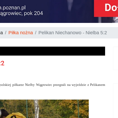
ba
Piłka nożna
Pelikan Niechanowo - Nielba 5:2
:2
polskiej piłkarze Nielby Wągrowiec przegrali na wyjeździe z Pelikanem