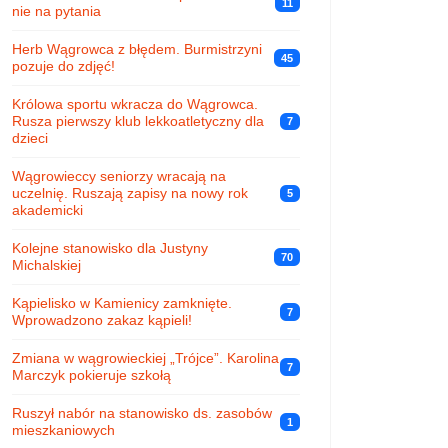
11
nie na pytania
Herb Wągrowca z błędem. Burmistrzyni
45
pozuje do zdjęć!
Królowa sportu wkracza do Wągrowca.
Rusza pierwszy klub lekkoatletyczny dla
7
dzieci
Wągrowieccy seniorzy wracają na
uczelnię. Ruszają zapisy na nowy rok
5
akademicki
Kolejne stanowisko dla Justyny
70
Michalskiej
Kąpielisko w Kamienicy zamknięte.
7
Wprowadzono zakaz kąpieli!
Zmiana w wągrowieckiej „Trójce”. Karolina
7
Marczyk pokieruje szkołą
Ruszył nabór na stanowisko ds. zasobów
1
mieszkaniowych