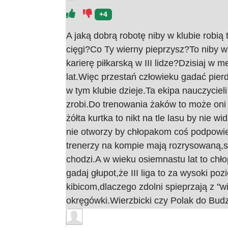
+4
A jaką dobrą robotę niby w klubie robią
cięgi?Co Ty wierny pieprzysz?To niby w
karierę piłkarską w III lidze?Dzisiaj w
lat.Więc przestań człowieku gadać pie
w tym klubie dzieje.Ta ekipa nauczycieli 
zrobi.Do trenowania żaków to może oni s
żółta kurtka to nikt na tle lasu by nie w
nie otworzy by chłopakom coś podpowied
trenerzy na kompie mają rozrysowaną,sz
chodzi.A w wieku osiemnastu lat to chło
gadaj głupot,że III liga to za wysoki p
kibicom,dlaczego zdolni spieprzają z "w
okręgówki.Wierzbicki czy Polak do Bud