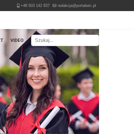
+48 503 142 937
redakcja@portalwrc.pl
Szukaj
KT
VIDEO
Type 2 or more characters for results.