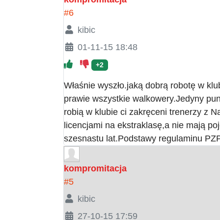
#6
kibic
01-11-15 18:48
+2
Właśnie wyszło.jaką dobrą robotę w klu
prawie wszystkie walkowery.Jedyny pu
robią w klubie ci zakręceni trenerzy z N
licencjami na ekstraklasę,a nie mają po
szesnastu lat.Podstawy regulaminu PZP
kompromitacja
#5
kibic
27-10-15 17:59