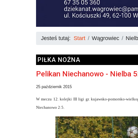
Jesteś tutaj:
Start
Wągrowiec
Niel
PIŁKA NOŻNA
Pelikan Niechanowo - Nielba 5
25 październik 2015
W meczu 12. kolejki III ligi gr. kujawsko-pomorsko-wielko
Niechanowo 2:5.