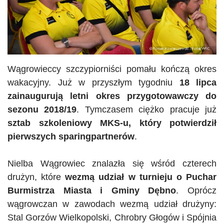
Wągrowieccy szczypiorniści pomału kończą okres
wakacyjny. Już w przyszłym tygodniu
18 lipca
zainaugurują letni okres przygotowawczy do
sezonu 2018/19
. Tymczasem ciężko pracuje już
sztab szkoleniowy MKS-u, który potwierdził
pierwszych sparingpartnerów
.
Nielba
Wągrowiec znalazła się wśród czterech
drużyn, które
wezmą udział w turnieju o Puchar
Burmistrza Miasta i Gminy Dębno
. Oprócz
wągrowczan w zawodach wezmą udział drużyny:
Stal Gorzów Wielkopolski, Chrobry Głogów i Spójnia