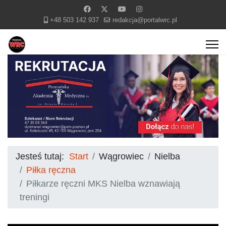
+48 503 142 937
redakcja@portalwrc.pl
Jesteś tutaj:
Start
Wągrowiec
Nielba
Piłka ręczna
Piłkarze ręczni MKS Nielba wznawiają
treningi