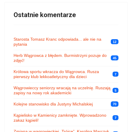
Ostatnie komentarze
Starosta Tomasz Kranc odpowiada... ale nie na
12
pytania
Herb Wągrowca z błędem. Burmistrzyni pozuje do
45
zdjęć!
Królowa sportu wkracza do Wągrowca. Rusza
7
pierwszy klub lekkoatletyczny dla dzieci
Wągrowieccy seniorzy wracają na uczelnię. Ruszają
5
zapisy na nowy rok akademicki
Kolejne stanowisko dla Justyny Michalskiej
70
Kąpielisko w Kamienicy zamknięte. Wprowadzono
7
zakaz kąpieli!
Zmiana w wągrowieckiej „Trójce”. Karolina Marczyk