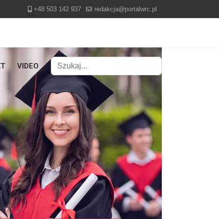
+48 503 142 937
redakcja@portalwrc.pl
Szukaj
KT
VIDEO
Type 2 or more characters for results.