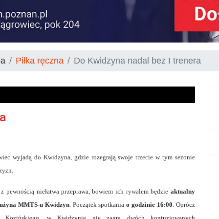
ba
Piłka ręczna
Do Kwidzyna nadal bez I trenera
ra
ec wyjadą do Kwidzyna, gdzie rozegrają swoje trzecie w tym sezonie
zyzn.
 z pewnością niełatwa przeprawa, bowiem ich rywalem będzie
aktualny
 drużyna MMTS-u Kwidzyn
. Początek spotkania
o godzinie 16:00
. Oprócz
ra Kozińskiego, w Kwidzynie nie zagra dwóch kontuzjowanych