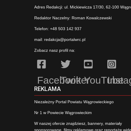
Adres Redakcji: ul. Mickiewicza 17/30, 62-100 Wągr
Redaktor Naczelny: Roman Kowalczewski
Telefon: +48 503 142 937
mail:
redakcja@portalwrc.pl
Zobacz nasz profil na:
Facebook
Twitter
YouTube
Inst
REKLAMA
Niezależny Portal Powiatu Wągrowieckiego
Nr 1 w Powiecie Wągrowieckim
W naszej ofercie znajdziesz, bannery, materiały
sponsorowane, filmy reklamowe oraz reportaże wid