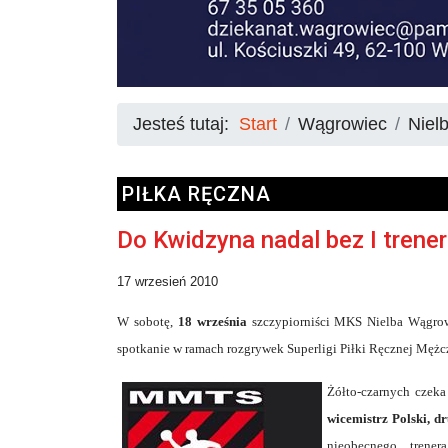
Jesteś tutaj:
Start
Wągrowiec
Niel
PIŁKA RĘCZNA
Do Kwidzyna nadal bez I trene
17 wrzesień 2010
W sobotę,
18 września
szczypiorniści MKS Nielba Wągrowi
spotkanie w ramach rozgrywek Superligi Piłki Ręcznej Mężc
Żółto-czarnych czeka
wicemistrz Polski,
nieobecnego trene