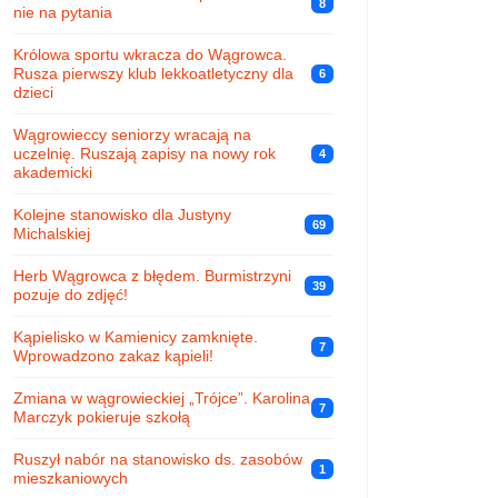
8
nie na pytania
Królowa sportu wkracza do Wągrowca.
Rusza pierwszy klub lekkoatletyczny dla
6
dzieci
Wągrowieccy seniorzy wracają na
uczelnię. Ruszają zapisy na nowy rok
4
akademicki
Kolejne stanowisko dla Justyny
69
Michalskiej
Herb Wągrowca z błędem. Burmistrzyni
39
pozuje do zdjęć!
Kąpielisko w Kamienicy zamknięte.
7
Wprowadzono zakaz kąpieli!
Zmiana w wągrowieckiej „Trójce”. Karolina
7
Marczyk pokieruje szkołą
Ruszył nabór na stanowisko ds. zasobów
1
mieszkaniowych