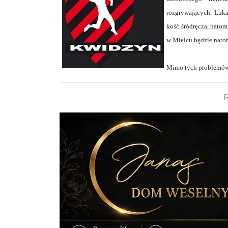
rozgrywających: Łuka
kość śródręcza, natom
w Mielcu będzie nato
Mimo tych problemów 