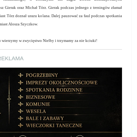
sz Gierak oraz Michał Tórz. Gierak podczas jednego z treningów złamał
iast Tórz doznał urazu kolana. Dalej pauzować za faul podczas spotkania
miast Alosza Szyczkow.
wierzymy w zwycięstwo Nielby i trzymamy za nie kciuki!
REKLAMA