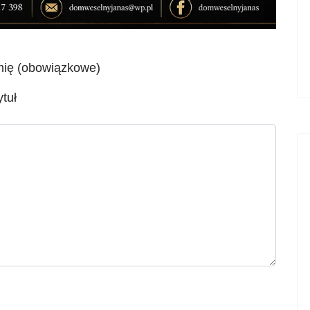
mię (obowiązkowe)
ytuł