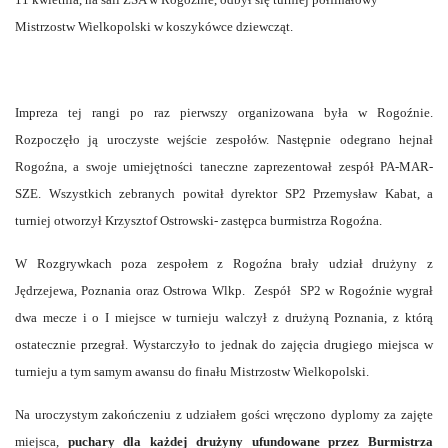
Mistrzostw Wielkopolski w koszykówce dziewcząt.
Impreza tej rangi po raz pierwszy organizowana była w Rogoźnie.
Rozpoczęło ją uroczyste wejście zespołów. Następnie odegrano hejnał
Rogoźna, a swoje umiejętności taneczne zaprezentował zespół PA-MAR-
SZE. Wszystkich zebranych powitał dyrektor SP2 Przemysław Kabat, a
turniej otworzył Krzysztof Ostrowski- zastępca burmistrza Rogoźna.
W Rozgrywkach poza zespołem z Rogoźna brały udział drużyny z
Jędrzejewa, Poznania oraz Ostrowa Wlkp. Zespół SP2 w Rogoźnie wygrał
dwa mecze i o I miejsce w turnieju walczył z drużyną Poznania, z którą
ostatecznie przegrał. Wystarczyło to jednak do zajęcia drugiego miejsca w
turnieju a tym samym awansu do finału Mistrzostw Wielkopolski.
Na uroczystym zakończeniu z udziałem gości wręczono dyplomy za zajęte
miejsca,
puchary dla każdej drużyny ufundowane przez Burmistrza