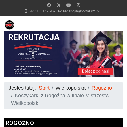
+48 503 142 937
redakcja@portalwrc.pl
Jesteś tutaj:
Start
Wielkopolska
Rogoźno
Koszykarki z Rogoźna w finale Mistrzostw
Wielkopolski
ROGOŹNO