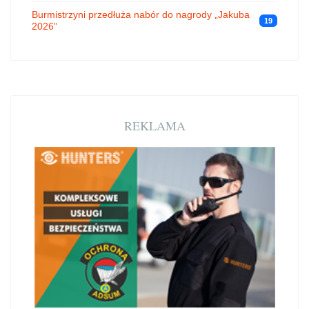
Burmistrzyni przedłuża nabór do nagrody „Jakuba
19
2026”
REKLAMA