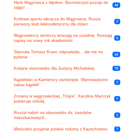
Herb Wągrowca z błędem. Burmistrzyni pozuje do
44
zdjęć!
Królowa sportu wkracza do Wągrowca. Rusza
7
pierwszy klub lekkoatletyczny dla dzieci
Wągrowieccy seniorzy wracają na uczelnię. Ruszają
5
zapisy na nowy rok akademicki
Starosta Tomasz Kranc odpowiada... ale nie na
10
pytania
Kolejne stanowisko dla Justyny Michalskiej
70
Kąpielisko w Kamienicy zamknięte. Wprowadzono
7
zakaz kąpieli!
Zmiana w wągrowieckiej „Trójce”. Karolina Marczyk
7
pokieruje szkołą
Ruszył nabór na stanowisko ds. zasobów
1
mieszkaniowych
Mieścisko przyjmie polskie rodziny z Kazachstanu
7