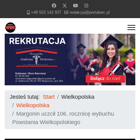
+48 503 142 937
redakcja@portalwrc.pl
Jesteś tutaj:
Start
Wielkopolska
Wielkopolska
Margonin uczcił 106. rocznicę wybuchu
Powstania Wielkopolskiego