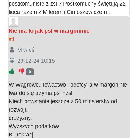
postkomuniste z zsl ? Postkomuchy świętują 22
lioca razem z Milerem i Cimoszewiczem .
Nie ma to jak psl w margoninie
#1
M wieś
29-12-24 10:15
0
W Wągrowcu lewactwo i peofcy, a w margoninie
twardo się trzyma psl =zsl
Niech powstanie jeszcze z 50 minsterstw od
rozwoju
drożyzny,
Wyższych podatków
Biurokracji