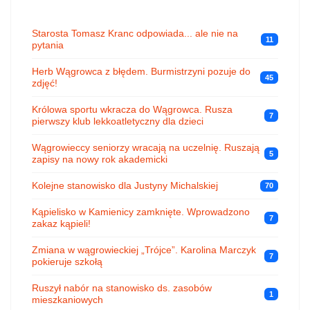
Starosta Tomasz Kranc odpowiada... ale nie na
11
pytania
Herb Wągrowca z błędem. Burmistrzyni pozuje do
45
zdjęć!
Królowa sportu wkracza do Wągrowca. Rusza
7
pierwszy klub lekkoatletyczny dla dzieci
Wągrowieccy seniorzy wracają na uczelnię. Ruszają
5
zapisy na nowy rok akademicki
Kolejne stanowisko dla Justyny Michalskiej
70
Kąpielisko w Kamienicy zamknięte. Wprowadzono
7
zakaz kąpieli!
Zmiana w wągrowieckiej „Trójce”. Karolina Marczyk
7
pokieruje szkołą
Ruszył nabór na stanowisko ds. zasobów
1
mieszkaniowych