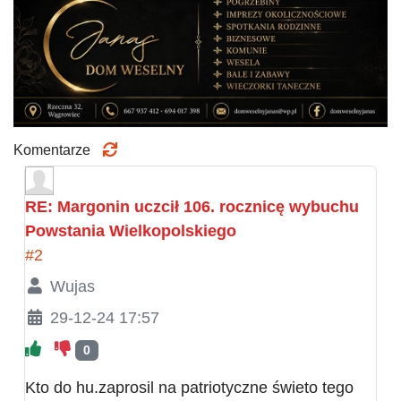
Komentarze
RE: Margonin uczcił 106. rocznicę wybuchu
Powstania Wielkopolskiego
#2
Wujas
29-12-24 17:57
0
Kto do hu.zaprosil na patriotyczne świeto tego