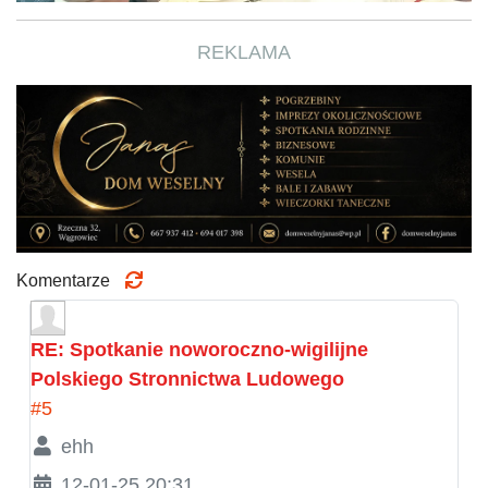
REKLAMA
Komentarze
RE: Spotkanie noworoczno-wigilijne
Polskiego Stronnictwa Ludowego
#5
ehh
12-01-25 20:31