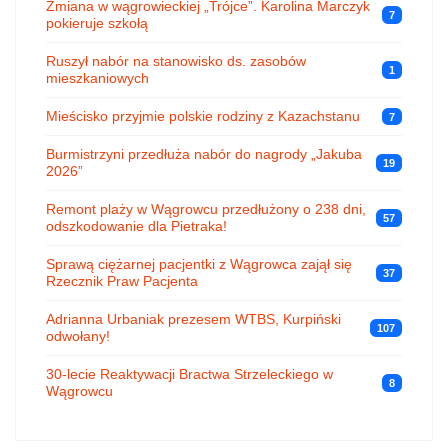
Zmiana w wągrowieckiej „Trójce”. Karolina Marczyk
7
pokieruje szkołą
Ruszył nabór na stanowisko ds. zasobów
1
mieszkaniowych
Mieścisko przyjmie polskie rodziny z Kazachstanu
7
Burmistrzyni przedłuża nabór do nagrody „Jakuba
19
2026”
Remont plaży w Wągrowcu przedłużony o 238 dni,
57
odszkodowanie dla Pietraka!
Sprawą ciężarnej pacjentki z Wągrowca zajął się
37
Rzecznik Praw Pacjenta
Adrianna Urbaniak prezesem WTBS, Kurpiński
107
odwołany!
30-lecie Reaktywacji Bractwa Strzeleckiego w
8
Wągrowcu