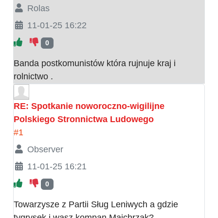
Rolas
11-01-25 16:22
0
Banda postkomunistów która rujnuje kraj i
rolnictwo .
RE: Spotkanie noworoczno-wigilijne
Polskiego Stronnictwa Ludowego
#1
Observer
11-01-25 16:21
0
Towarzysze z Partii Sług Leniwych a gdzie
tygrysek i wasz kompan Majchrzak?