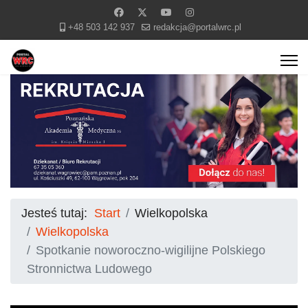
+48 503 142 937
redakcja@portalwrc.pl
Jesteś tutaj:
Start
Wielkopolska
Wielkopolska
Spotkanie noworoczno-wigilijne Polskiego
Stronnictwa Ludowego