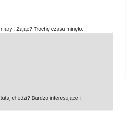
miary . Zając? Trochę czasu minęło.
utaj chodzi? Bardzo interesujące i