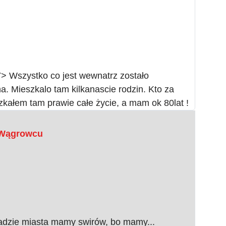
7> Wszystko co jest wewnatrz zostało
. Mieszkalo tam kilkanascie rodzin. Kto za
kałem tam prawie całe życie, a mam ok 80lat !
w Wągrowcu
 radzie miasta mamy swirów, bo mamy...