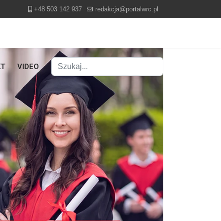
+48 503 142 937
redakcja@portalwrc.pl
Szukaj
KT
VIDEO
Type 2 or more characters for results.