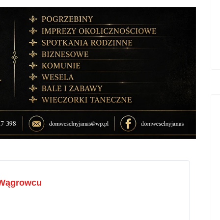
w Wągrowcu