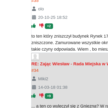
#35
olo
20-10-25 18:52
+2
to ten który zniszczył budynek Rynek 1
zniszczone. Zamurowane wszystkie okna
takie czyny odpowiada. Wiem , bo miesz
RE: Zając Wiesław - Rada Miejska 
#34
Miki2
14-03-18 01:38
+9
... a ten co wyleczył się z Gniezna? W