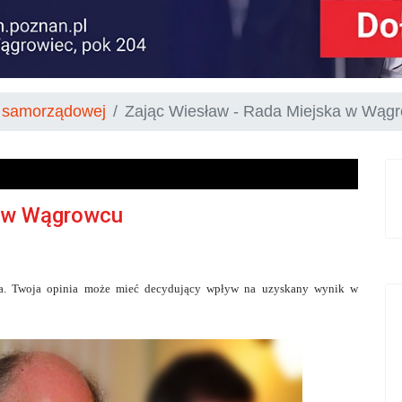
 samorządowej
Zając Wiesław - Rada Miejska w Wąg
a w Wągrowcu
ca. Twoja opinia może mieć decydujący wpływ na uzyskany wynik w