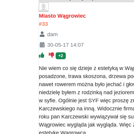
Miasto Wągrowiec
#33
dam
30-05-17 14:07
+2
Nie wiem co się dzieje z estetyką w Wą
posadzone, trawa skoszona, drzewa pod
nawet rowerem można było jechać i głow
niedzielę byłem z rodzinką nad jeziore
w syfie. Ogólnie jest SYF więc proszę z
Karczewskiego na inną. Widocznie firm
roku pan Karczewski wywiązywał się su
Wągrowiec wygląda jak wygląda. Więc 
estetykę Wągrowca.