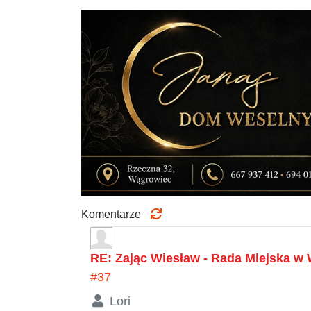
Komentarze
RE: Zając Wiesław - Rada Miejska 
#37
Lori