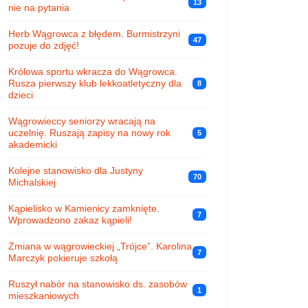
13
nie na pytania
Herb Wągrowca z błędem. Burmistrzyni
47
pozuje do zdjęć!
Królowa sportu wkracza do Wągrowca.
Rusza pierwszy klub lekkoatletyczny dla
8
dzieci
Wągrowieccy seniorzy wracają na
uczelnię. Ruszają zapisy na nowy rok
5
akademicki
Kolejne stanowisko dla Justyny
70
Michalskiej
Kąpielisko w Kamienicy zamknięte.
7
Wprowadzono zakaz kąpieli!
Zmiana w wągrowieckiej „Trójce”. Karolina
7
Marczyk pokieruje szkołą
Ruszył nabór na stanowisko ds. zasobów
1
mieszkaniowych