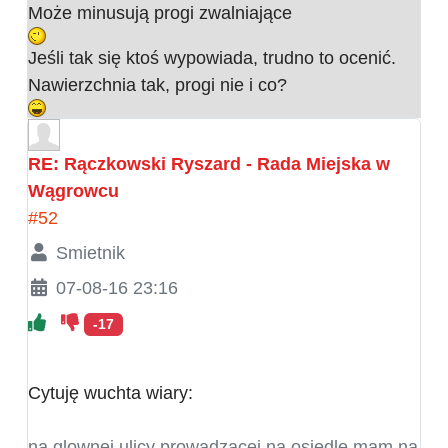
Może minusują progi zwalniające
Jeśli tak się ktoś wypowiada, trudno to ocenić.
Nawierzchnia tak, progi nie i co?
RE: Rączkowski Ryszard - Rada Miejska w
Wągrowcu
#52
Smietnik
07-08-16 23:16
-17
Cytuję wuchta wiary:
na glownej ulicy prowadzacej na osiedle mam na