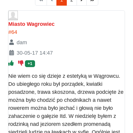
Miasto Wagrowiec
#64
dam
30-05-17 14:47
+1
Nie wiem co się dzieje z estetyką w Wągrowcu.
Do ubiegłego roku był porządek, kwiatki
posadzone, trawa skoszona, drzewa podcięte że
można było chodzić po chodnikach a nawet
rowerem można było jechać i głową nie było
zahaczenie o gałęzie Itd. W niedzielę byłem z
rodzinką nad jeziorem szedłem promenadą
siedzieli ludzie na ławkach w syfie. Ogólnie jest