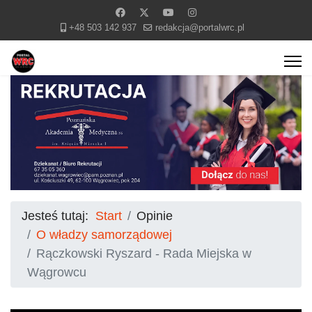
+48 503 142 937
redakcja@portalwrc.pl
Jesteś tutaj:
Start
Opinie
O władzy samorządowej
Rączkowski Ryszard - Rada Miejska w
Wągrowcu