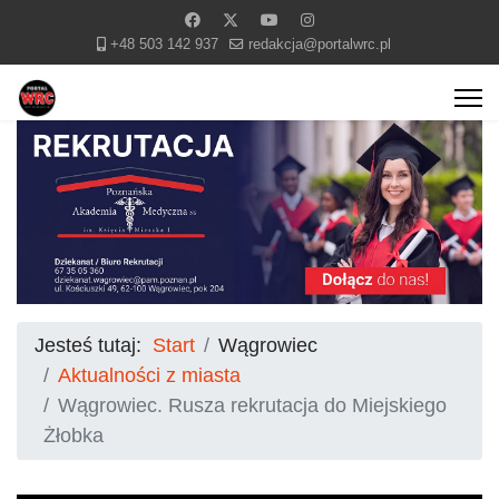
+48 503 142 937
redakcja@portalwrc.pl
Jesteś tutaj:
Start
Wągrowiec
Aktualności z miasta
Wągrowiec. Rusza rekrutacja do Miejskiego
Żłobka