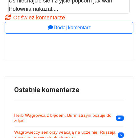
Usmiechajcie sie i żryjcie popcorn jak wam
Holownia nakazał....
Odśwież komentarze
Dodaj komentarz
Ostatnie komentarze
Herb Wągrowca z błędem. Burmistrzyni pozuje do
41
zdjęć!
Wągrowieccy seniorzy wracają na uczelnię. Ruszają
5
zapisy na nowy rok akademicki