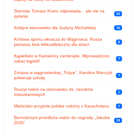
Starosta Tomasz Kranc odpowiada... ale nie na
10
pytania
Kolejne stanowisko dla Justyny Michalskiej
70
Królowa sportu wkracza do Wągrowca. Rusza
6
pierwszy klub lekkoatletyczny dla dzieci
Kąpielisko w Kamienicy zamknięte. Wprowadzono
7
zakaz kąpieli!
Zmiana w wągrowieckiej „Trójce”. Karolina Marczyk
7
pokieruje szkołą
Ruszył nabór na stanowisko ds. zasobów
1
mieszkaniowych
Mieścisko przyjmie polskie rodziny z Kazachstanu
7
Burmistrzyni przedłuża nabór do nagrody „Jakuba
19
2026”