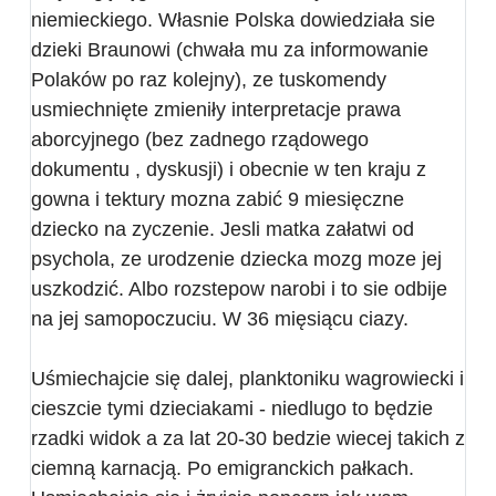
niemieckiego. Własnie Polska dowiedziała sie
dzieki Braunowi (chwała mu za informowanie
Polaków po raz kolejny), ze tuskomendy
usmiechnięte zmieniły interpretacje prawa
aborcyjnego (bez zadnego rządowego
dokumentu , dyskusji) i obecnie w ten kraju z
gowna i tektury mozna zabić 9 miesięczne
dziecko na zyczenie. Jesli matka załatwi od
psychola, ze urodzenie dziecka mozg moze jej
uszkodzić. Albo rozstepow narobi i to sie odbije
na jej samopoczuciu. W 36 mięsiącu ciazy.
Uśmiechajcie się dalej, planktoniku wagrowiecki i
cieszcie tymi dzieciakami - niedlugo to będzie
rzadki widok a za lat 20-30 bedzie wiecej takich z
ciemną karnacją. Po emigranckich pałkach.