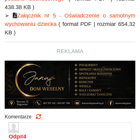
438.38 KB )
➢
Załącznik nr 5 - Oświadczenie o samotnym
wychowaniu dziecka
( format PDF | rozmiar 654.32
KB )
REKLAMA
Komentarze
Odp#4