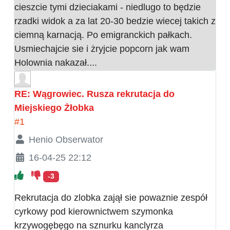
cieszcie tymi dzieciakami - niedlugo to będzie
rzadki widok a za lat 20-30 bedzie wiecej takich z
ciemną karnacją. Po emigranckich pałkach.
Usmiechajcie sie i żryjcie popcorn jak wam
Holownia nakazał....
RE: Wągrowiec. Rusza rekrutacja do
Miejskiego Żłobka
#1
Henio Obserwator
16-04-25 22:12
-3
Rekrutacja do zlobka zajął sie powaznie zespół
cyrkowy pod kierownictwem szymonka
krzywogębęgo na sznurku kanclyrza