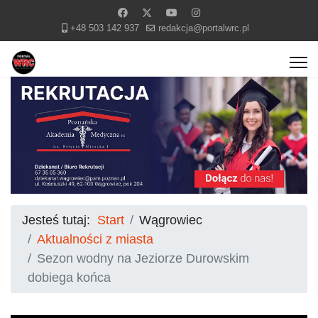
+48 503 142 937
redakcja@portalwrc.pl
Jesteś tutaj:
Start
Wągrowiec
Aktualności z miasta
Sezon wodny na Jeziorze Durowskim
dobiega końca