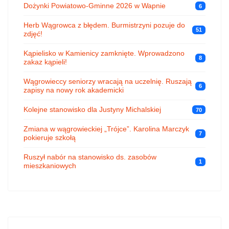
Dożynki Powiatowo-Gminne 2026 w Wapnie
6
Herb Wągrowca z błędem. Burmistrzyni pozuje do
51
zdjęć!
Kąpielisko w Kamienicy zamknięte. Wprowadzono
8
zakaz kąpieli!
Wągrowieccy seniorzy wracają na uczelnię. Ruszają
6
zapisy na nowy rok akademicki
Kolejne stanowisko dla Justyny Michalskiej
70
Zmiana w wągrowieckiej „Trójce”. Karolina Marczyk
7
pokieruje szkołą
Ruszył nabór na stanowisko ds. zasobów
1
mieszkaniowych