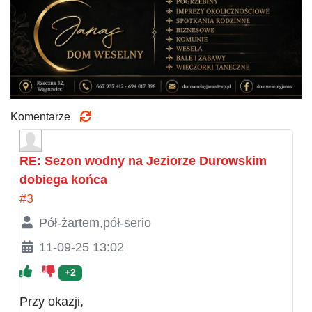
Komentarze
RE: Sezon wodny na Jeziorze Durowskim
dobiega końca
#3
Pół-żartem,pół-serio
11-09-25 13:02
+2
Przy okazji,