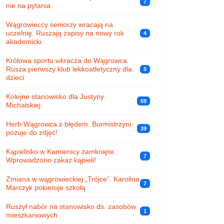
7
nie na pytania
Wągrowieccy seniorzy wracają na
uczelnię. Ruszają zapisy na nowy rok
4
akademicki
Królowa sportu wkracza do Wągrowca.
Rusza pierwszy klub lekkoatletyczny dla
5
dzieci
Kolejne stanowisko dla Justyny
69
Michalskiej
Herb Wągrowca z błędem. Burmistrzyni
39
pozuje do zdjęć!
Kąpielisko w Kamienicy zamknięte.
7
Wprowadzono zakaz kąpieli!
Zmiana w wągrowieckiej „Trójce”. Karolina
7
Marczyk pokieruje szkołą
Ruszył nabór na stanowisko ds. zasobów
1
mieszkaniowych