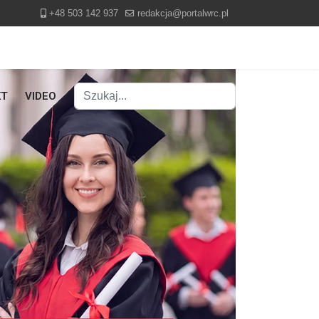
+48 503 142 937
redakcja@portalwrc.pl
Szukaj
KT
VIDEO
Type 2 or more characters for results.