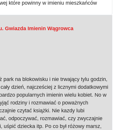
owej które powinny w imieniu mieszkańców
u. Gwiazda Imienin Wągrowca
 park na blokowisku i nie trwający tylu godzin,
cały dzień, najcześciej z licznymi dodatkowymi
ń bardzo popularnych imienin wielu kobiet. No w
zyjąć rodziny i rozmawiać o poważnych
zajnie czytać książki. Nie kazdy lubi
spać, odpoczywać, rozmawiać, czy zwyczajnie
, uśpić dziecka itp. Po co był różowy marsz,