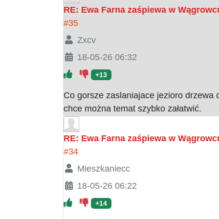
RE: Ewa Farna zaśpiewa w Wągrowc
#35
Zxcv
18-05-26 06:32
+13
Co gorsze zaslaniajace jezioro drzewa 
chce można temat szybko załatwić.
RE: Ewa Farna zaśpiewa w Wągrowc
#34
Mieszkaniecc
18-05-26 06:22
+14