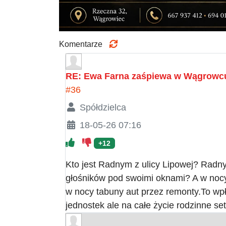
Komentarze
RE: Ewa Farna zaśpiewa w Wągrowc
#36
Spółdzielca
18-05-26 07:16
+12
Kto jest Radnym z ulicy Lipowej? Radny
głośników pod swoimi oknami? A w noc
w nocy tabuny aut przez remonty.To wpł
jednostek ale na całe życie rodzinne se