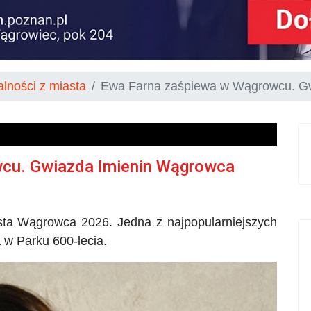
alności z miasta
Ewa Farna zaśpiewa w Wągrowcu. G
cu. Gwiazda Imienin Wągrowca
sta Wągrowca 2026. Jedna z najpopularniejszych
a w Parku 600-lecia.