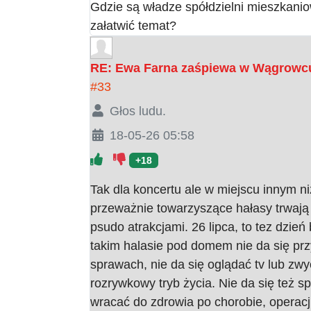
Gdzie są władze spółdzielni mieszkani
załatwić temat?
RE: Ewa Farna zaśpiewa w Wągrowc
#33
Głos ludu.
18-05-26 05:58
+18
Tak dla koncertu ale w miejscu innym niż
przeważnie towarzyszące hałasy trwają 
psudo atrakcjami. 26 lipca, to tez dzie
takim halasie pod domem nie da się pr
sprawach, nie da się oglądać tv lub zwyc
rozrywkowy tryb życia. Nie da się też 
wracać do zdrowia po chorobie, operacji