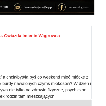
u. Gwiazda Imienin Wągrowca
/ a chciałbyś/ła byś co weekend mieć młócke z
y burdy nawalonych czymś młokosów? W dzień i
ywa nie tylko na zdrowie fizyczne, psychiczne
tek rodzin tam mieszkających!