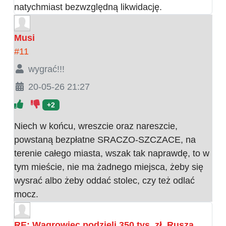
natychmiast bezwzględną likwidację.
Musi
#11
wygrać!!!
20-05-26 21:27
+2
Niech w końcu, wreszcie oraz nareszcie,
powstaną bezpłatne SRACZO-SZCZACE, na
terenie całego miasta, wszak tak naprawdę, to w
tym mieście, nie ma żadnego miejsca, żeby się
wysrać albo żeby oddać stolec, czy też odlać
mocz.
RE: Wągrowiec podzieli 350 tys. zł. Rusza