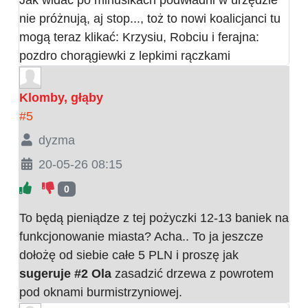
nie próżnują, aj stop..., toż to nowi koalicjanci tu
mogą teraz klikać: Krzysiu, Robciu i ferajna:
pozdro chorągiewki z lepkimi rączkami
Klomby, głąby
#5
dyzma
20-05-26 08:15
0
To będą pieniądze z tej pożyczki 12-13 baniek na
funkcjonowanie miasta? Acha.. To ja jeszcze
dołożę od siebie całe 5 PLN i proszę jak
sugeruje #2 Ola
zasadzić drzewa z powrotem
pod oknami burmistrzyniowej.