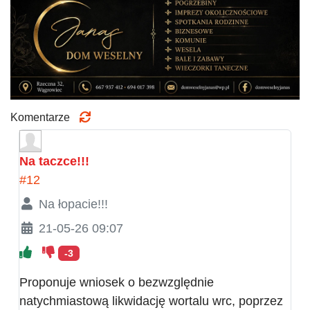
Komentarze
Na taczce!!!
#12
Na łopacie!!!
21-05-26 09:07
-3
Proponuje wniosek o bezwzględnie
natychmiastową likwidację wortalu wrc, poprzez