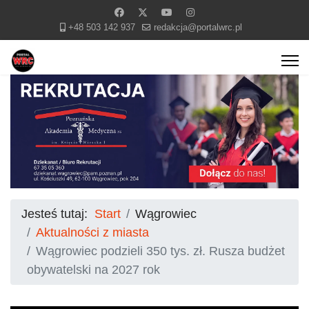
+48 503 142 937
redakcja@portalwrc.pl
Jesteś tutaj:
Start
Wągrowiec
Aktualności z miasta
Wągrowiec podzieli 350 tys. zł. Rusza budżet
obywatelski na 2027 rok