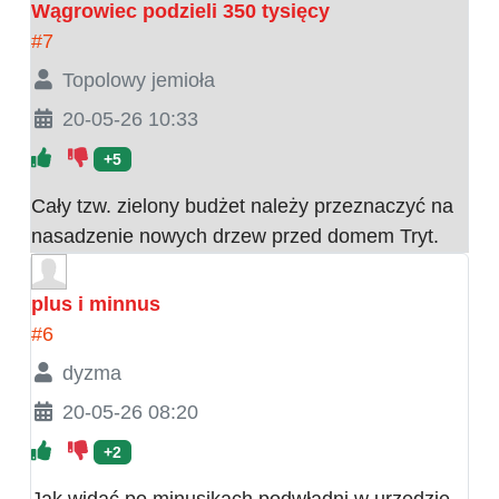
Wągrowiec podzieli 350 tysięcy
#7
Topolowy jemioła
20-05-26 10:33
+5
Cały tzw. zielony budżet należy przeznaczyć na
nasadzenie nowych drzew przed domem Tryt.
plus i minnus
#6
dyzma
20-05-26 08:20
+2
Jak widać po minusikach podwładni w urzędzie