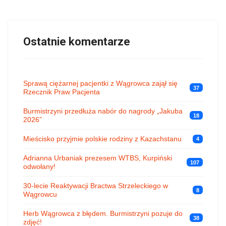
Ostatnie komentarze
Sprawą ciężarnej pacjentki z Wągrowca zajął się
37
Rzecznik Praw Pacjenta
Burmistrzyni przedłuża nabór do nagrody „Jakuba
18
2026”
Mieścisko przyjmie polskie rodziny z Kazachstanu
4
Adrianna Urbaniak prezesem WTBS, Kurpiński
107
odwołany!
30-lecie Reaktywacji Bractwa Strzeleckiego w
8
Wągrowcu
Herb Wągrowca z błędem. Burmistrzyni pozuje do
38
zdjęć!