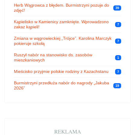
Herb Wągrowca z błędem. Burmistrzyni pozuje do
39
zdjęć!
Kąpielisko w Kamienicy zamknięte. Wprowadzono
7
zakaz kąpieli!
Zmiana w wągrowieckiej „Trójce”. Karolina Marczyk
7
pokieruje szkołą
Ruszył nabór na stanowisko ds. zasobów
1
mieszkaniowych
Mieścisko przyjmie polskie rodziny z Kazachstanu
7
Burmistrzyni przedłuża nabór do nagrody „Jakuba
19
2026”
REKLAMA