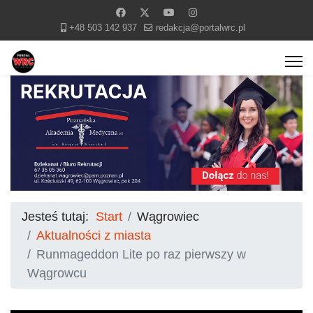
+48 503 142 937
redakcja@portalwrc.pl
Jesteś tutaj:
Start
Wągrowiec
Aktualności z miasta
Runmageddon Lite po raz pierwszy w
Wągrowcu