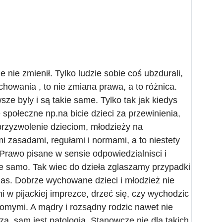
 nie zmienił. Tylko ludzie sobie coś ubzdurali,
chowania , to nie zmiana prawa, a to różnica.
e byly i są takie same. Tylko tak jak kiedys
połeczne np.na bicie dzieci za przewinienia,
ą przyzwolenie dzieciom, młodzieży na
 zasadami, regułami i normami, a to niestety
 Prawo pisane w sensie odpowiedzialnisci i
kie samo. Tak wiec do dzieła zglaszamy przypadki
zas. Dobrze wychowane dzieci i młodzież nie
 w pijackiej imprezce, drzeć się, czy wychodzic
jomymi. A mądry i rozsądny rodzic nawet nie
cza, sam jest patologią. Stanowcze nie dla takich