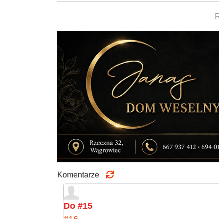
Komentarze
Do #15
#16