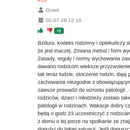
Grant
02-07-26 12:16
+2
Bzdura, kodeks rodzinny i opiekuńczy sie
że jest inaczej. Zmiana metod i form wy
Zasady, reguły i normy wychowania zawsz
dawano rodzicom wieksze przyzwolenie s
tak teraz ludzie, otoczenie rodzin, daj
zachowania niezgodne z obowiązującymi
zawsze prowadzi do wzrostu patologii .
rodziców, dzieci i młodzieży zostalo ta
patologii w rodzinach. Wakacje dobry c
będą o godz 23 uczestniczyć z rodzicami
z domu o tej porze na spotkanie ze zna
dopuści do takiej sytuacji. Jeśli dopusz