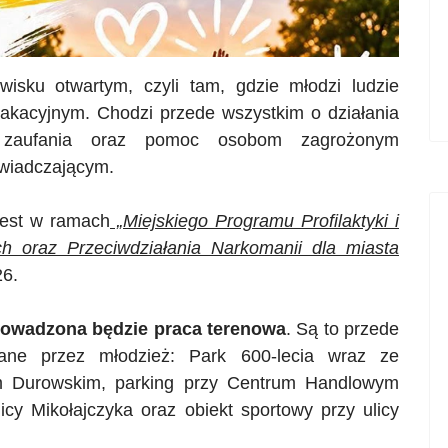
sku otwartym, czyli tam, gdzie młodzi ludzie
wakacyjnym. Chodzi przede wszystkim o działania
ie zaufania oraz pomoc osobom zagrożonym
świadczającym.
jest w ramach
„Miejskiego Programu Profilaktyki i
 oraz Przeciwdziałania Narkomanii dla miasta
6.
rowadzona będzie praca terenowa
. Są to przede
zane przez młodzież: Park 600-lecia wraz ze
em
Durowskim
, parking przy Centrum Handlowym
licy Mikołajczyka oraz obiekt sportowy przy ulicy