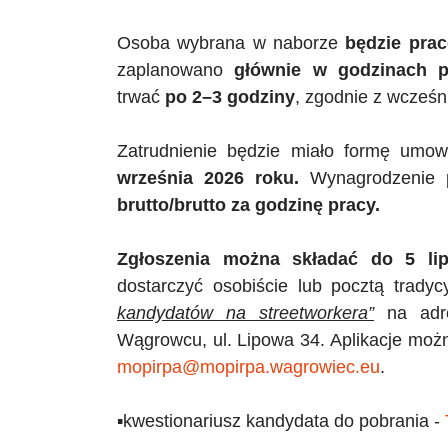
Osoba wybrana w naborze
będzie prac
zaplanowano
głównie w godzinach p
trwać
po 2–3 godziny
, zgodnie z wcześ
Zatrudnienie będzie miało formę umow
września 2026 roku.
Wynagrodzenie 
brutto/brutto za godzinę pracy.
Zgłoszenia można składać do 5 lip
dostarczyć osobiście lub pocztą trady
kandydatów na streetworkera”
na adre
Wągrowcu, ul. Lipowa 34. Aplikacje możn
mopirpa@mopirpa.wagrowiec.eu
.
▪️kwestionariusz kandydata do pobrania -