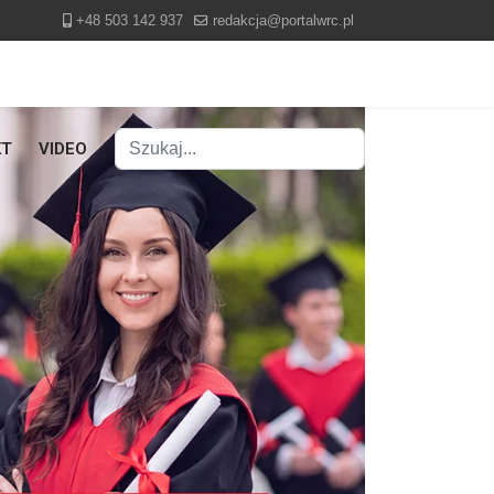
+48 503 142 937
redakcja@portalwrc.pl
Szukaj
KT
VIDEO
Type 2 or more characters for results.