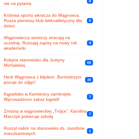
8
nie na pytania
Królowa sportu wkracza do Wągrowca.
Rusza pierwszy klub lekkoatletyczny dla
6
dzieci
Wągrowieccy seniorzy wracają na
uczelnię. Ruszają zapisy na nowy rok
4
akademicki
Kolejne stanowisko dla Justyny
69
Michalskiej
Herb Wągrowca z błędem. Burmistrzyni
39
pozuje do zdjęć!
Kąpielisko w Kamienicy zamknięte.
7
Wprowadzono zakaz kąpieli!
Zmiana w wągrowieckiej „Trójce”. Karolina
7
Marczyk pokieruje szkołą
Ruszył nabór na stanowisko ds. zasobów
1
mieszkaniowych