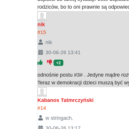
rodziców, bo to oni prawnie są odpowiedz
nik
#15
nik
30-06-26 13:41
+2
odnośnie postu #3# . Jedyne mądre rozwi
Teraz w demokracji dzieci muszą być w
Kabanos Tatmrczyński
#14
w stringach.
30-06-26 13:17