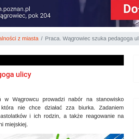
alności z miasta
Praca. Wągrowiec szuka pedagoga ul
oga ulicy
nień w Wągrowcu prowadzi nabór na stanowisko
 która nie chce działać zza biurka. Zadaniem
nastolatków i ich rodzin, a także reagowanie na
i miejskiej.