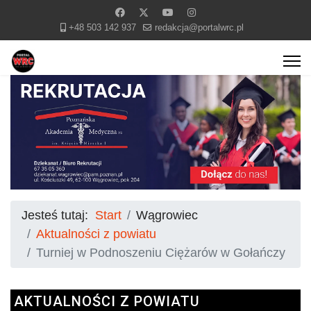
+48 503 142 937
redakcja@portalwrc.pl
Jesteś tutaj:
Start
Wągrowiec
Aktualności z powiatu
Turniej w Podnoszeniu Ciężarów w Gołańczy
AKTUALNOŚCI Z POWIATU