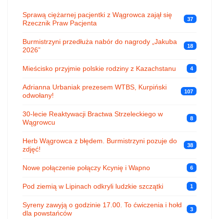
Sprawą ciężarnej pacjentki z Wągrowca zajął się
37
Rzecznik Praw Pacjenta
Burmistrzyni przedłuża nabór do nagrody „Jakuba
18
2026”
Mieścisko przyjmie polskie rodziny z Kazachstanu
4
Adrianna Urbaniak prezesem WTBS, Kurpiński
107
odwołany!
30-lecie Reaktywacji Bractwa Strzeleckiego w
8
Wągrowcu
Herb Wągrowca z błędem. Burmistrzyni pozuje do
38
zdjęć!
Nowe połączenie połączy Kcynię i Wapno
6
Pod ziemią w Lipinach odkryli ludzkie szczątki
1
Syreny zawyją o godzinie 17.00. To ćwiczenia i hołd
3
dla powstańców