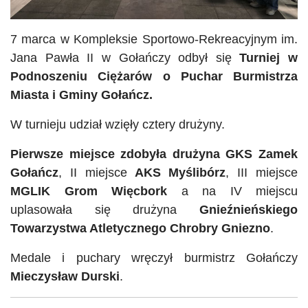
7 marca w Kompleksie Sportowo-Rekreacyjnym im.
Jana Pawła II w
Gołańczy
odbył się
Turniej w
Podnoszeniu Ciężarów o Puchar Burmistrza
Miasta i Gminy Gołańcz.
W turnieju udział wzięły cztery drużyny.
Pierwsze miejsce zdobyła drużyna GKS Zamek
Gołańcz
, II miejsce
AKS
Myślibórz
, III miejsce
MGLIK
Grom Więcbork
a na IV miejscu
uplasowała się drużyna
Gnieźnieńskiego
Towarzystwa Atletycznego Chrobry Gniezno
.
Medale i puchary wręczył burmistrz
Gołańczy
Mieczysław Durski
.