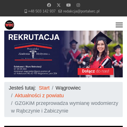
+48 503 142 937
redakcja@portalwrc.pl
Jesteś tutaj:
Start
Wągrowiec
Aktualności z powiatu
GZGKiM przeprowadza wymianę wodomierzy
w Rąbczynie i Żabiczynie