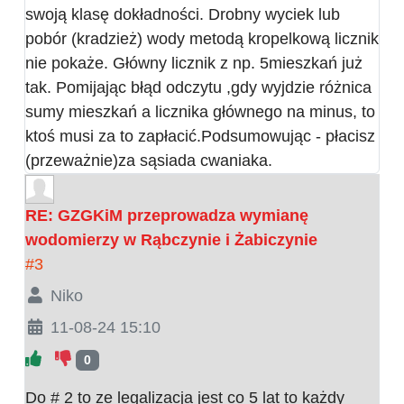
swoją klasę dokładności. Drobny wyciek lub
pobór (kradzież) wody metodą kropelkową licznik
nie pokaże. Główny licznik z np. 5mieszkań już
tak. Pomijając błąd odczytu ,gdy wyjdzie różnica
sumy mieszkań a licznika głównego na minus, to
ktoś musi za to zapłacić.Podsumowując - płacisz
(przeważnie)za sąsiada cwaniaka.
RE: GZGKiM przeprowadza wymianę
wodomierzy w Rąbczynie i Żabiczynie
#3
Niko
11-08-24 15:10
0
Do # 2 to ze legalizacja jest co 5 lat to każdy