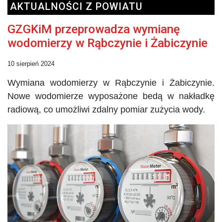
AKTUALNOŚCI Z POWIATU
GZGKiM przeprowadza wymianę
wodomierzy w Rąbczynie i Żabiczynie
10 sierpień 2024
Wymiana wodomierzy w
Rąbczynie
i
Żabiczynie
.
Nowe wodomierze wyposażone
bedą
w nakładkę
radiową, co umożliwi zdalny pomiar zużycia wody.