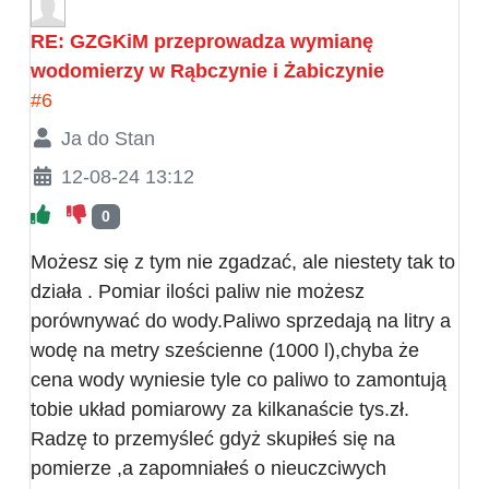
RE: GZGKiM przeprowadza wymianę
wodomierzy w Rąbczynie i Żabiczynie
#6
Ja do Stan
12-08-24 13:12
0
Możesz się z tym nie zgadzać, ale niestety tak to
działa . Pomiar ilości paliw nie możesz
porównywać do wody.Paliwo sprzedają na litry a
wodę na metry sześcienne (1000 l),chyba że
cena wody wyniesie tyle co paliwo to zamontują
tobie układ pomiarowy za kilkanaście tys.zł.
Radzę to przemyśleć gdyż skupiłeś się na
pomierze ,a zapomniałeś o nieuczciwych