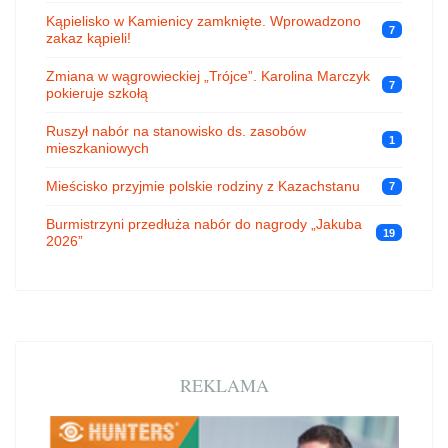
Kąpielisko w Kamienicy zamknięte. Wprowadzono
7
zakaz kąpieli!
Zmiana w wągrowieckiej „Trójce”. Karolina Marczyk
7
pokieruje szkołą
Ruszył nabór na stanowisko ds. zasobów
1
mieszkaniowych
Mieścisko przyjmie polskie rodziny z Kazachstanu
7
Burmistrzyni przedłuża nabór do nagrody „Jakuba
19
2026”
REKLAMA