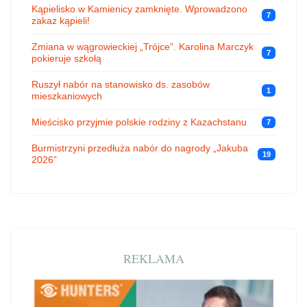
Kąpielisko w Kamienicy zamknięte. Wprowadzono
7
zakaz kąpieli!
Zmiana w wągrowieckiej „Trójce”. Karolina Marczyk
7
pokieruje szkołą
Ruszył nabór na stanowisko ds. zasobów
1
mieszkaniowych
Mieścisko przyjmie polskie rodziny z Kazachstanu
7
Burmistrzyni przedłuża nabór do nagrody „Jakuba
19
2026”
REKLAMA