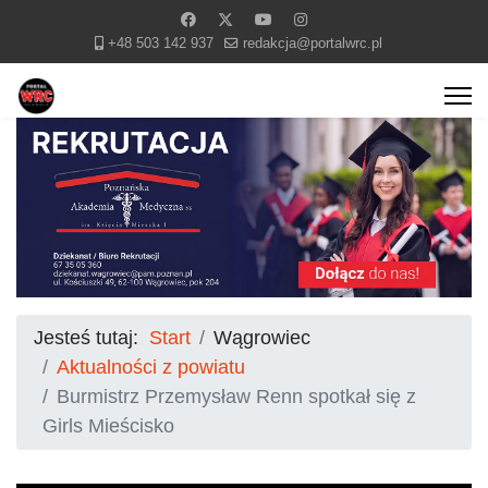
+48 503 142 937
redakcja@portalwrc.pl
Jesteś tutaj:
Start
Wągrowiec
Aktualności z powiatu
Burmistrz Przemysław Renn spotkał się z
Girls Mieścisko