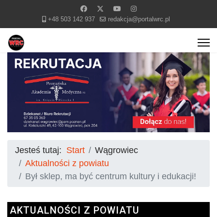
+48 503 142 937
redakcja@portalwrc.pl
Jesteś tutaj:
Start
Wągrowiec
Aktualności z powiatu
Był sklep, ma być centrum kultury i edukacji!
AKTUALNOŚCI Z POWIATU