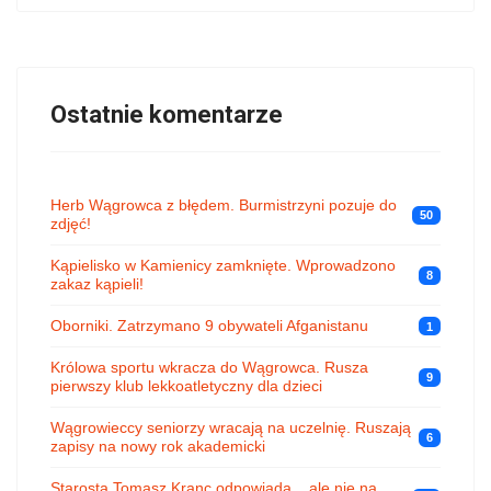
Ostatnie komentarze
Herb Wągrowca z błędem. Burmistrzyni pozuje do
50
zdjęć!
Kąpielisko w Kamienicy zamknięte. Wprowadzono
8
zakaz kąpieli!
Oborniki. Zatrzymano 9 obywateli Afganistanu
1
Królowa sportu wkracza do Wągrowca. Rusza
9
pierwszy klub lekkoatletyczny dla dzieci
Wągrowieccy seniorzy wracają na uczelnię. Ruszają
6
zapisy na nowy rok akademicki
Starosta Tomasz Kranc odpowiada... ale nie na