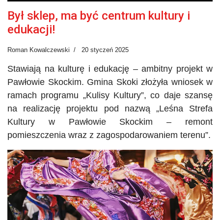
Był sklep, ma być centrum kultury i
edukacji!
Roman Kowalczewski
20 styczeń 2025
Stawiają na kulturę i edukację – ambitny projekt w
Pawłowie
Skockim.
Gmina Skoki złożyła wniosek w
ramach programu „Kulisy Kultury”, co daje szansę
na realizację projektu pod nazwą „Leśna Strefa
Kultury w Pawłowie
Skockim
– remont
pomieszczenia wraz z zagospodarowaniem terenu”.