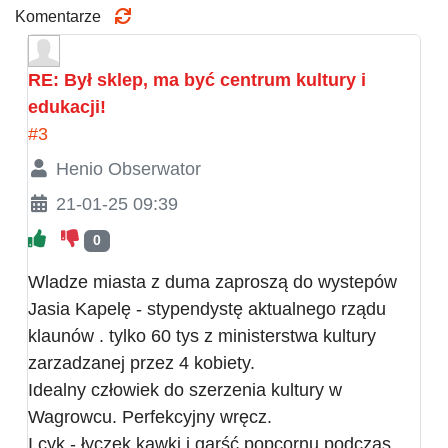
Komentarze
RE: Był sklep, ma być centrum kultury i
edukacji!
#3
Henio Obserwator
21-01-25 09:39
0
Wladze miasta z duma zaproszą do wystepów
Jasia Kapelę - stypendystę aktualnego rządu
klaunów . tylko 60 tys z ministerstwa kultury
zarzadzanej przez 4 kobiety.
Idealny człowiek do szerzenia kultury w
Wagrowcu. Perfekcyjny wręcz.
I cyk - łyczek kawki i garść popcornu podczas