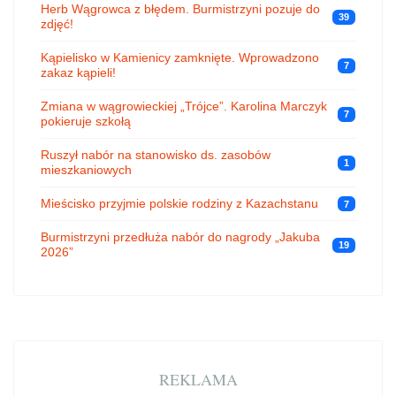
Herb Wągrowca z błędem. Burmistrzyni pozuje do
39
zdjęć!
Kąpielisko w Kamienicy zamknięte. Wprowadzono
7
zakaz kąpieli!
Zmiana w wągrowieckiej „Trójce”. Karolina Marczyk
7
pokieruje szkołą
Ruszył nabór na stanowisko ds. zasobów
1
mieszkaniowych
Mieścisko przyjmie polskie rodziny z Kazachstanu
7
Burmistrzyni przedłuża nabór do nagrody „Jakuba
19
2026”
REKLAMA