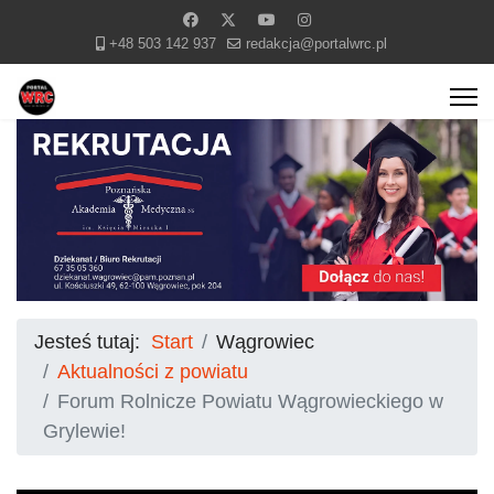
+48 503 142 937
redakcja@portalwrc.pl
Jesteś tutaj:
Start
Wągrowiec
Aktualności z powiatu
Forum Rolnicze Powiatu Wągrowieckiego w
Grylewie!