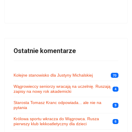
Ostatnie komentarze
Kolejne stanowisko dla Justyny Michalskiej
70
Wągrowieccy seniorzy wracają na uczelnię. Ruszają
4
zapisy na nowy rok akademicki
Starosta Tomasz Kranc odpowiada... ale nie na
9
pytania
Królowa sportu wkracza do Wągrowca. Rusza
6
pierwszy klub lekkoatletyczny dla dzieci