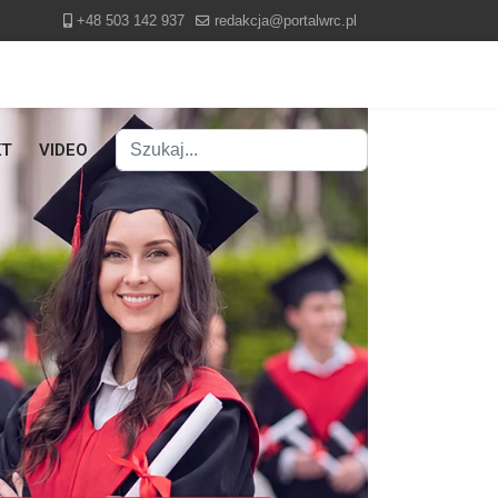
+48 503 142 937
redakcja@portalwrc.pl
Szukaj
KT
VIDEO
Type 2 or more characters for results.