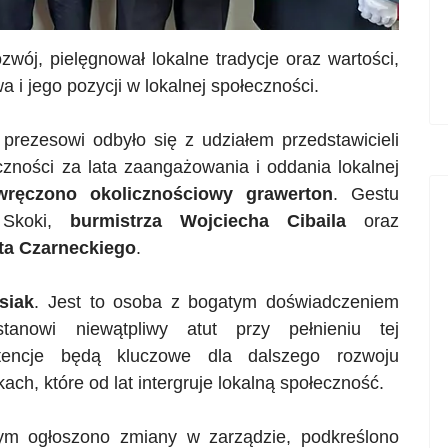
zwój, pielęgnował lokalne tradycje oraz wartości,
 i jego pozycji w lokalnej społeczności.
rezesowi odbyło się z udziałem przedstawicieli
ości za lata zaangażowania i oddania lokalnej
ręczono okolicznościowy
grawerton
. Gestu
 Skoki,
burmistrza Wojciecha Cibaila
oraz
ta Czarneckiego
.
siak
. Jest to osoba z bogatym doświadczeniem
nowi niewątpliwy atut przy pełnieniu tej
etencje będą kluczowe dla dalszego rozwoju
ach, które od lat
intergruje
lokalną społeczność.
rym ogłoszono zmiany w zarządzie, podkreślono