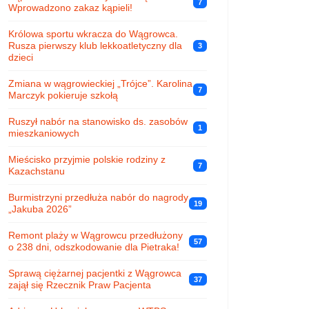
7
Wprowadzono zakaz kąpieli!
Królowa sportu wkracza do Wągrowca.
Rusza pierwszy klub lekkoatletyczny dla
3
dzieci
Zmiana w wągrowieckiej „Trójce”. Karolina
7
Marczyk pokieruje szkołą
Ruszył nabór na stanowisko ds. zasobów
1
mieszkaniowych
Mieścisko przyjmie polskie rodziny z
7
Kazachstanu
Burmistrzyni przedłuża nabór do nagrody
19
„Jakuba 2026”
Remont plaży w Wągrowcu przedłużony
57
o 238 dni, odszkodowanie dla Pietraka!
Sprawą ciężarnej pacjentki z Wągrowca
37
zajął się Rzecznik Praw Pacjenta