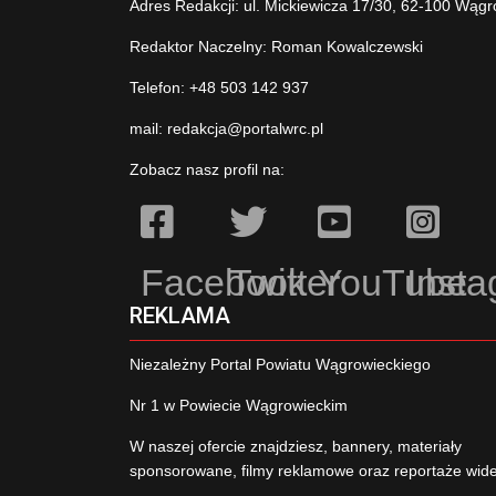
Adres Redakcji: ul. Mickiewicza 17/30, 62-100 Wągr
Redaktor Naczelny: Roman Kowalczewski
Telefon: +48 503 142 937
mail:
redakcja@portalwrc.pl
Zobacz nasz profil na:
Facebook
Twitter
YouTube
Inst
REKLAMA
Niezależny Portal Powiatu Wągrowieckiego
Nr 1 w Powiecie Wągrowieckim
W naszej ofercie znajdziesz, bannery, materiały
sponsorowane, filmy reklamowe oraz reportaże wid