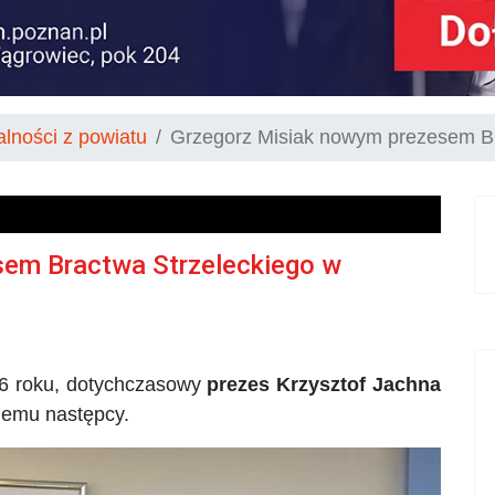
alności z powiatu
Grzegorz Misiak nowym prezesem Br
sem Bractwa Strzeleckiego w
06 roku, dotychczasowy
prezes Krzysztof
Jachna
jemu następcy.