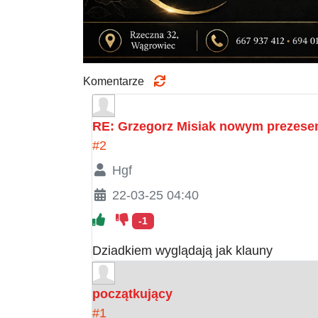
Komentarze
RE: Grzegorz Misiak nowym prezese
#2
Hgf
22-03-25 04:40
-1
Dziadkiem wyglądają jak klauny
początkujący
#1