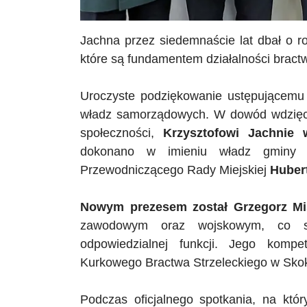
Jachna
przez siedemnaście lat dbał o ro
które są fundamentem działalności bractwa
Uroczyste podziękowanie ustępującemu p
władz samorządowych. W dowód wdzięczn
społeczności,
Krzysztofowi
Jachnie
w
dokonano w imieniu władz gminy
Przewodniczącego Rady Miejskiej
Huber
Nowym prezesem został Grzegorz Mi
zawodowym oraz wojskowym, co sta
odpowiedzialnej funkcji. Jego komp
Kurkowego Bractwa Strzeleckiego w Skok
Podczas oficjalnego spotkania, na któ