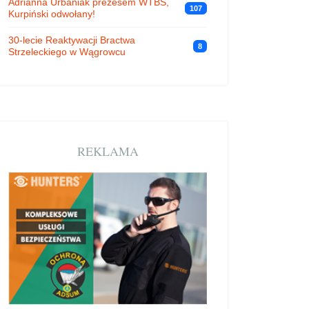
Adrianna Urbaniak prezesem WTBS,
107
Kurpiński odwołany!
30-lecie Reaktywacji Bractwa
8
Strzeleckiego w Wągrowcu
REKLAMA