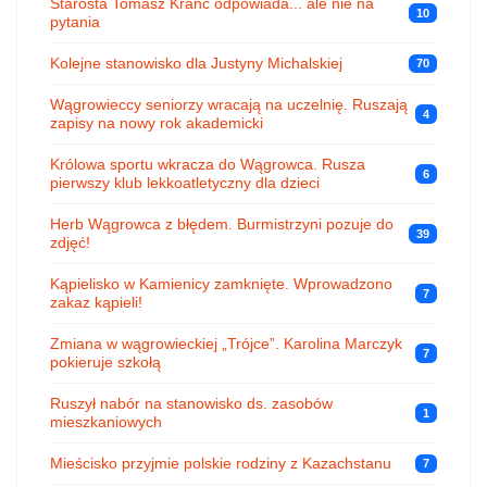
Starosta Tomasz Kranc odpowiada... ale nie na
10
pytania
Kolejne stanowisko dla Justyny Michalskiej
70
Wągrowieccy seniorzy wracają na uczelnię. Ruszają
4
zapisy na nowy rok akademicki
Królowa sportu wkracza do Wągrowca. Rusza
6
pierwszy klub lekkoatletyczny dla dzieci
Herb Wągrowca z błędem. Burmistrzyni pozuje do
39
zdjęć!
Kąpielisko w Kamienicy zamknięte. Wprowadzono
7
zakaz kąpieli!
Zmiana w wągrowieckiej „Trójce”. Karolina Marczyk
7
pokieruje szkołą
Ruszył nabór na stanowisko ds. zasobów
1
mieszkaniowych
Mieścisko przyjmie polskie rodziny z Kazachstanu
7