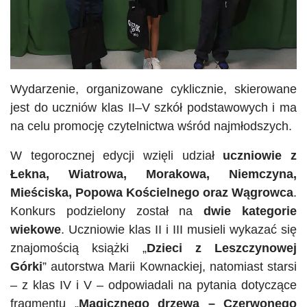
Wydarzenie, organizowane cyklicznie, skierowane
jest do uczniów klas II–V szkół podstawowych i ma
na celu promocję czytelnictwa wśród najmłodszych.
W tegorocznej edycji wzięli udział
uczniowie z
Łekna, Wiatrowa, Morakowa, Niemczyna,
Mieściska, Popowa Kościelnego oraz Wągrowca
.
Konkurs podzielony został na
dwie kategorie
wiekowe
. Uczniowie klas II i III musieli wykazać się
znajomością książki „
Dzieci z Leszczynowej
Górki
” autorstwa Marii Kownackiej, natomiast starsi
– z klas IV i V – odpowiadali na pytania dotyczące
fragmentu „
Magicznego drzewa – Czerwonego