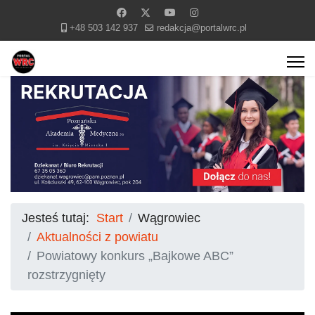
+48 503 142 937
redakcja@portalwrc.pl
Jesteś tutaj:
Start
Wągrowiec
Aktualności z powiatu
Powiatowy konkurs „Bajkowe ABC”
rozstrzygnięty