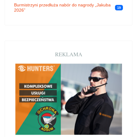
Burmistrzyni przedłuża nabór do nagrody „Jakuba
19
2026”
REKLAMA