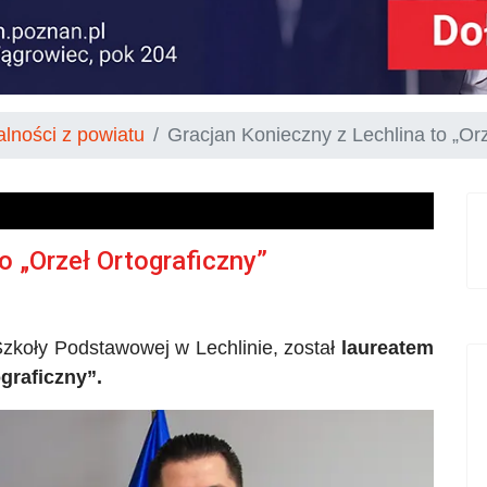
alności z powiatu
Gracjan Konieczny z Lechlina to „Orz
o „Orzeł Ortograficzny”
j Szkoły Podstawowej w
Lechlinie
, został
laureatem
graficzny”.