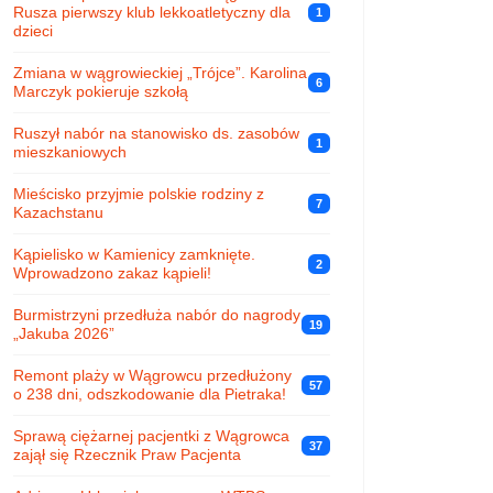
Rusza pierwszy klub lekkoatletyczny dla
1
dzieci
Zmiana w wągrowieckiej „Trójce”. Karolina
6
Marczyk pokieruje szkołą
Ruszył nabór na stanowisko ds. zasobów
1
mieszkaniowych
Mieścisko przyjmie polskie rodziny z
7
Kazachstanu
Kąpielisko w Kamienicy zamknięte.
2
Wprowadzono zakaz kąpieli!
Burmistrzyni przedłuża nabór do nagrody
19
„Jakuba 2026”
Remont plaży w Wągrowcu przedłużony
57
o 238 dni, odszkodowanie dla Pietraka!
Sprawą ciężarnej pacjentki z Wągrowca
37
zajął się Rzecznik Praw Pacjenta