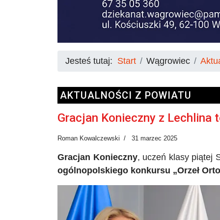
Jesteś tutaj:
Start
Wągrowiec
Aktu
AKTUALNOŚCI Z POWIATU
Gracjan Konieczny z Lechlina t
Roman Kowalczewski
31 marzec 2025
Gracjan Konieczny
, uczeń klasy piąte
ogólnopolskiego konkursu „Orzeł Orto