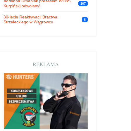
Adrianna Urbaniak prezesem WTBS,
107
Kurpiński odwołany!
30-lecie Reaktywacji Bractwa
8
Strzeleckiego w Wągrowcu
REKLAMA