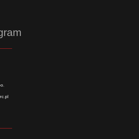
agram
eo.
rc.pl