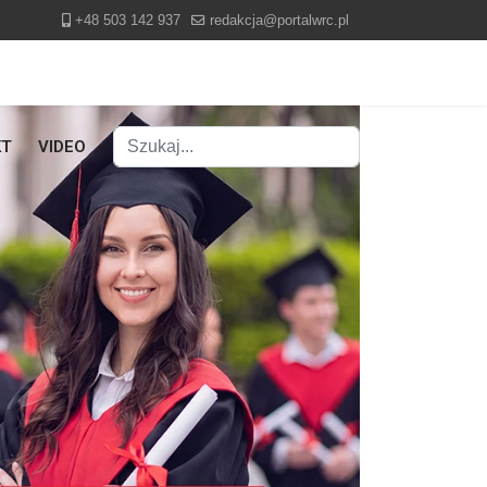
+48 503 142 937
redakcja@portalwrc.pl
Szukaj
KT
VIDEO
Type 2 or more characters for results.