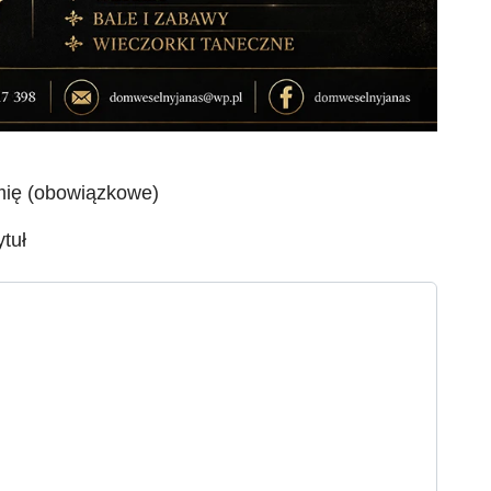
mię (obowiązkowe)
ytuł