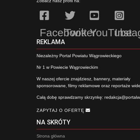
Zobacz nasz profil na:
Facebook
Twitter
YouTube
Inst
REKLAMA
Niezależny Portal Powiatu Wągrowieckiego
Nr 1 w Powiecie Wągrowieckim
W naszej ofercie znajdziesz, bannery, materiały
sponsorowane, filmy reklamowe oraz reportaże wid
Całą dobę sprawdzamy skrzynkę:
redakcja@portalw
ZAPYTAJ O OFERTĘ
NA SKRÓTY
Strona główna