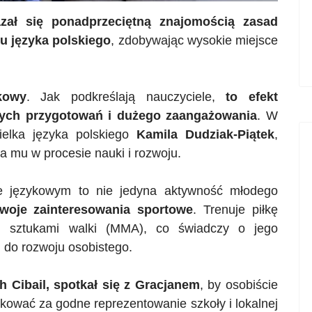
zał się ponadprzeciętną znajomością zasad
u języka polskiego
, zdobywając wysokie miejsce
kowy
. Jak podkreślają nauczyciele,
to efekt
nych przygotowań i dużego zaangażowania
. W
ielka języka polskiego
Kamila Dudziak-Piątek
,
ła mu w procesie nauki i rozwoju.
ie językowym to nie jedyna aktywność młodego
swoje zainteresowania sportowe
. Trenuje piłkę
i sztukami walki (
MMA
), co świadczy o jego
 do rozwoju osobistego.
ch
Cibail
, spotkał się z Gracjanem
, by osobiście
kować za godne reprezentowanie szkoły i lokalnej