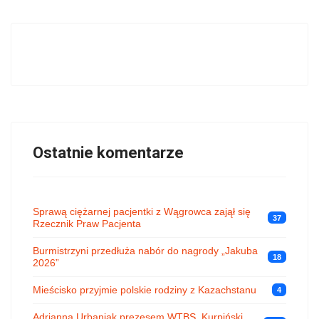
Ostatnie komentarze
Sprawą ciężarnej pacjentki z Wągrowca zajął się
37
Rzecznik Praw Pacjenta
Burmistrzyni przedłuża nabór do nagrody „Jakuba
18
2026”
Mieścisko przyjmie polskie rodziny z Kazachstanu
4
Adrianna Urbaniak prezesem WTBS, Kurpiński