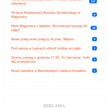
107
odwołany!
30-lecie Reaktywacji Bractwa Strzeleckiego w
8
Wągrowcu
Herb Wągrowca z błędem. Burmistrzyni pozuje do
38
zdjęć!
Nowe połączenie połączy Kcynię i Wapno
6
Pod ziemią w Lipinach odkryli ludzkie szczątki
1
Syreny zawyją o godzinie 17.00. To ćwiczenia i hołd
3
dla powstańców
Nowa świetlica w Bartodziejach nabiera kształtów
1
REKLAMA