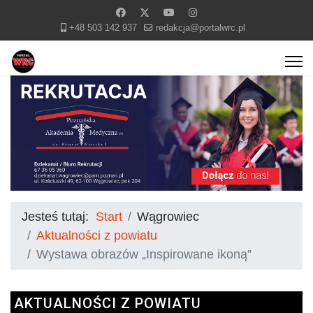
+48 503 142 937
redakcja@portalwrc.pl
Jesteś tutaj:
Start
Wągrowiec
Aktualności z powiatu
Wystawa obrazów „Inspirowane ikoną”
AKTUALNOŚCI Z POWIATU