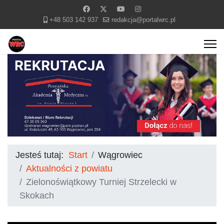
+48 503 142 937
redakcja@portalwrc.pl
Jesteś tutaj:
Start
Wągrowiec
Aktualności z powiatu
Zielonoświątkowy Turniej Strzelecki w
Skokach