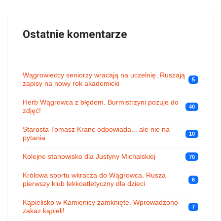
Ostatnie komentarze
Wągrowieccy seniorzy wracają na uczelnię. Ruszają
5
zapisy na nowy rok akademicki
Herb Wągrowca z błędem. Burmistrzyni pozuje do
40
zdjęć!
Starosta Tomasz Kranc odpowiada... ale nie na
10
pytania
Kolejne stanowisko dla Justyny Michalskiej
70
Królowa sportu wkracza do Wągrowca. Rusza
6
pierwszy klub lekkoatletyczny dla dzieci
Kąpielisko w Kamienicy zamknięte. Wprowadzono
7
zakaz kąpieli!