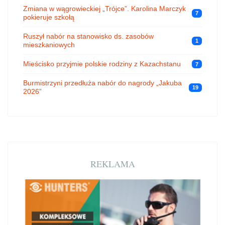
Zmiana w wągrowieckiej „Trójce”. Karolina Marczyk
7
pokieruje szkołą
Ruszył nabór na stanowisko ds. zasobów
1
mieszkaniowych
Mieścisko przyjmie polskie rodziny z Kazachstanu
7
Burmistrzyni przedłuża nabór do nagrody „Jakuba
19
2026”
REKLAMA