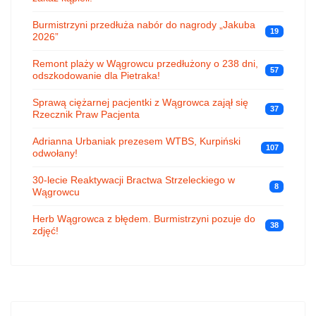
Burmistrzyni przedłuża nabór do nagrody „Jakuba
19
2026”
Remont plaży w Wągrowcu przedłużony o 238 dni,
57
odszkodowanie dla Pietraka!
Sprawą ciężarnej pacjentki z Wągrowca zajął się
37
Rzecznik Praw Pacjenta
Adrianna Urbaniak prezesem WTBS, Kurpiński
107
odwołany!
30-lecie Reaktywacji Bractwa Strzeleckiego w
8
Wągrowcu
Herb Wągrowca z błędem. Burmistrzyni pozuje do
38
zdjęć!