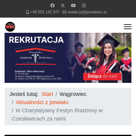
+48 503 142 937
redakcja@portalwrc.pl
Jesteś tutaj:
Start
Wągrowiec
Aktualności z powiatu
III Charytatywny Festyn Rodzinny w
Czesławicach za nami