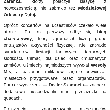
Zaranka
, którzy połączyli klasykę z
nowoczesnością, nie zabrakło też
Młodzieżowej
Orkiestry Dętej.
Oprócz koncertów, na uczestników czekało wiele
atrakcji. Po raz pierwszy odbył się
bieg
charytatywny
, który zgromadził liczną grupę
entuzjastów aktywności fizycznej. Nie zabrakło
symulatorów, licytacji fantowych, darmowych
słodkości, animacji dla dzieci oraz dmuchanych
zamków. Uśmiechy najmłodszych wywołał
Wesoły
Miś
, a pasjonaci militariów chętnie odwiedzali
miasteczko przygotowane przez organizatorów.
Partner wydarzenia —
Dealer Szamocin
— zadbał o
dodatkowe niespodzianki m.in. przejażdżki na
quadach.
Frekwencja i zaangażowanie mieszkańców