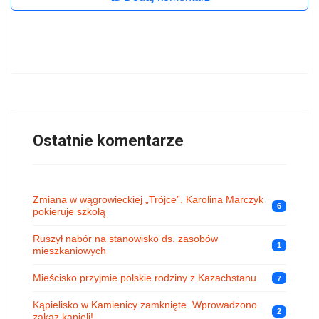
Ostatnie komentarze
Zmiana w wągrowieckiej „Trójce”. Karolina Marczyk
6
pokieruje szkołą
Ruszył nabór na stanowisko ds. zasobów
1
mieszkaniowych
Mieścisko przyjmie polskie rodziny z Kazachstanu
7
Kąpielisko w Kamienicy zamknięte. Wprowadzono
2
zakaz kąpieli!