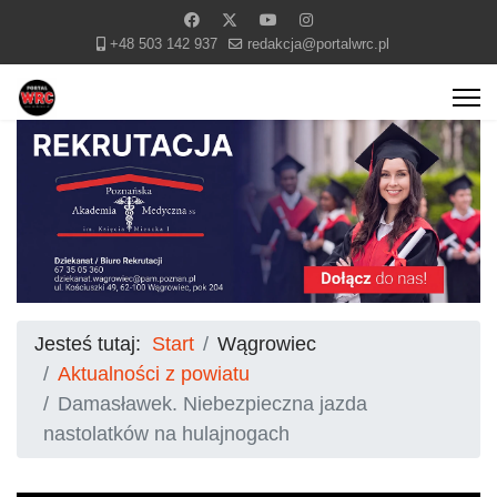
+48 503 142 937
redakcja@portalwrc.pl
Jesteś tutaj:
Start
Wągrowiec
Aktualności z powiatu
Damasławek. Niebezpieczna jazda
nastolatków na hulajnogach