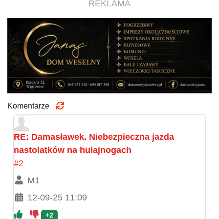
REKLAMA
Komentarze
RE: Damasławek. Niebezpieczna jazda
nastolatków na hulajnogach
#2
M1
12-09-25 11:09
+2