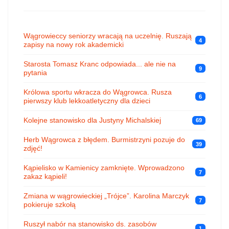
Wągrowieccy seniorzy wracają na uczelnię. Ruszają
4
zapisy na nowy rok akademicki
Starosta Tomasz Kranc odpowiada... ale nie na
9
pytania
Królowa sportu wkracza do Wągrowca. Rusza
6
pierwszy klub lekkoatletyczny dla dzieci
Kolejne stanowisko dla Justyny Michalskiej
69
Herb Wągrowca z błędem. Burmistrzyni pozuje do
39
zdjęć!
Kąpielisko w Kamienicy zamknięte. Wprowadzono
7
zakaz kąpieli!
Zmiana w wągrowieckiej „Trójce”. Karolina Marczyk
7
pokieruje szkołą
Ruszył nabór na stanowisko ds. zasobów
1