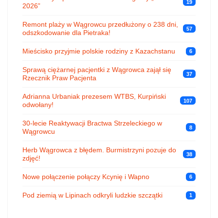
19
2026”
Remont plaży w Wągrowcu przedłużony o 238 dni,
57
odszkodowanie dla Pietraka!
Mieścisko przyjmie polskie rodziny z Kazachstanu
6
Sprawą ciężarnej pacjentki z Wągrowca zajął się
37
Rzecznik Praw Pacjenta
Adrianna Urbaniak prezesem WTBS, Kurpiński
107
odwołany!
30-lecie Reaktywacji Bractwa Strzeleckiego w
8
Wągrowcu
Herb Wągrowca z błędem. Burmistrzyni pozuje do
38
zdjęć!
Nowe połączenie połączy Kcynię i Wapno
6
Pod ziemią w Lipinach odkryli ludzkie szczątki
1