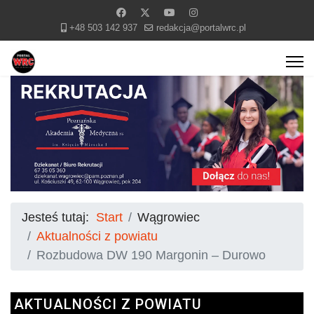
+48 503 142 937
redakcja@portalwrc.pl
Jesteś tutaj:
Start
Wągrowiec
Aktualności z powiatu
Rozbudowa DW 190 Margonin – Durowo
AKTUALNOŚCI Z POWIATU