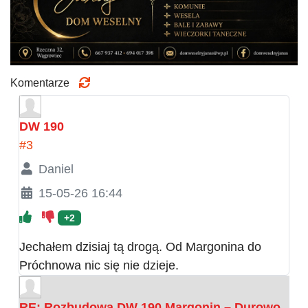
Komentarze
DW 190
#3
Daniel
15-05-26 16:44
+2
Jechałem dzisiaj tą drogą. Od Margonina do
Próchnowa nic się nie dzieje.
RE: Rozbudowa DW 190 Margonin – Durowo