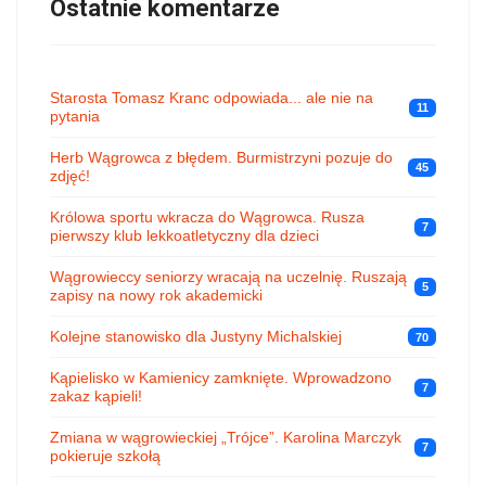
Ostatnie komentarze
Starosta Tomasz Kranc odpowiada... ale nie na
11
pytania
Herb Wągrowca z błędem. Burmistrzyni pozuje do
45
zdjęć!
Królowa sportu wkracza do Wągrowca. Rusza
7
pierwszy klub lekkoatletyczny dla dzieci
Wągrowieccy seniorzy wracają na uczelnię. Ruszają
5
zapisy na nowy rok akademicki
Kolejne stanowisko dla Justyny Michalskiej
70
Kąpielisko w Kamienicy zamknięte. Wprowadzono
7
zakaz kąpieli!
Zmiana w wągrowieckiej „Trójce”. Karolina Marczyk
7
pokieruje szkołą