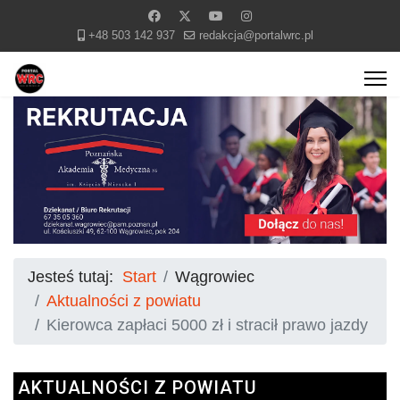
+48 503 142 937
redakcja@portalwrc.pl
Jesteś tutaj:
Start
Wągrowiec
Aktualności z powiatu
Kierowca zapłaci 5000 zł i stracił prawo jazdy
AKTUALNOŚCI Z POWIATU