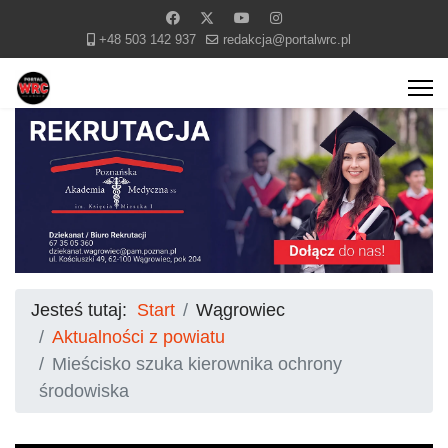
+48 503 142 937
redakcja@portalwrc.pl
Jesteś tutaj:
Start
Wągrowiec
Aktualności z powiatu
Mieścisko szuka kierownika ochrony
środowiska