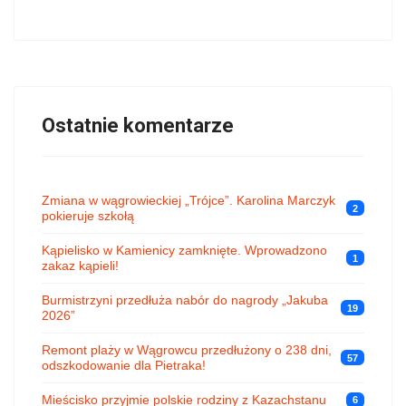
Ostatnie komentarze
Zmiana w wągrowieckiej „Trójce”. Karolina Marczyk
2
pokieruje szkołą
Kąpielisko w Kamienicy zamknięte. Wprowadzono
1
zakaz kąpieli!
Burmistrzyni przedłuża nabór do nagrody „Jakuba
19
2026”
Remont plaży w Wągrowcu przedłużony o 238 dni,
57
odszkodowanie dla Pietraka!
Mieścisko przyjmie polskie rodziny z Kazachstanu
6