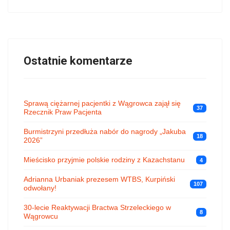
Ostatnie komentarze
Sprawą ciężarnej pacjentki z Wągrowca zajął się
37
Rzecznik Praw Pacjenta
Burmistrzyni przedłuża nabór do nagrody „Jakuba
18
2026”
Mieścisko przyjmie polskie rodziny z Kazachstanu
4
Adrianna Urbaniak prezesem WTBS, Kurpiński
107
odwołany!
30-lecie Reaktywacji Bractwa Strzeleckiego w
8
Wągrowcu