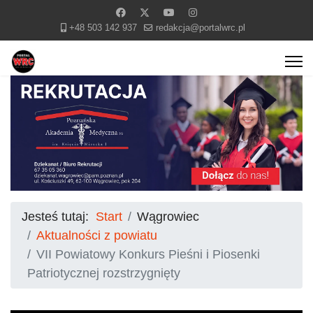
+48 503 142 937
redakcja@portalwrc.pl
Jesteś tutaj:
Start
Wągrowiec
Aktualności z powiatu
VII Powiatowy Konkurs Pieśni i Piosenki
Patriotycznej rozstrzygnięty