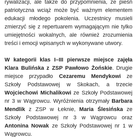
rywalizacji, ale także do przypomnienia, że pieśń
patriotyczna wciąż może być ważnym elementem
edukacji młodego pokolenia. Uczestnicy musieli
zmierzyć się z repertuarem wymagającym nie tylko
umiejętności wokalnych, ale również zrozumienia
treści i emocji wpisanych w wykonywane utwory.
W kategorii klas I–III pierwsze miejsce zajęła
Klara Bulińska z ZSP Pawłowo
Żońskie
. Drugie
miejsce przypadło
Cezaremu Mendykowi
ze
Szkoły Podstawowej w Skokach, a trzecie
Wojciechowi Michalikowi
ze Szkoły Podstawowej
nr 3 w Wągrowcu. Wyróżnienia otrzymały
Barbara
Mendlik
z ZSP w Łeknie,
Maria Ślesińska
ze
Szkoły Podstawowej nr 3 w Wągrowcu oraz
Antonina Nowak
ze Szkoły Podstawowej nr 1 w
Wągrowcu.