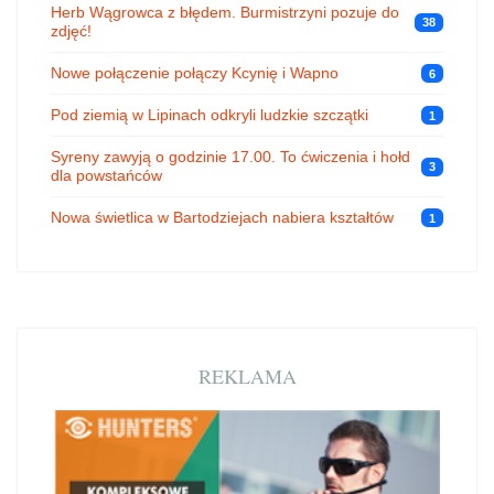
Herb Wągrowca z błędem. Burmistrzyni pozuje do
38
zdjęć!
Nowe połączenie połączy Kcynię i Wapno
6
Pod ziemią w Lipinach odkryli ludzkie szczątki
1
Syreny zawyją o godzinie 17.00. To ćwiczenia i hołd
3
dla powstańców
Nowa świetlica w Bartodziejach nabiera kształtów
1
REKLAMA