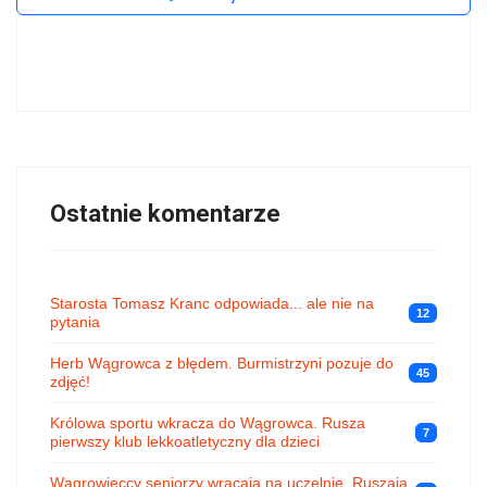
Ostatnie komentarze
Starosta Tomasz Kranc odpowiada... ale nie na
12
pytania
Herb Wągrowca z błędem. Burmistrzyni pozuje do
45
zdjęć!
Królowa sportu wkracza do Wągrowca. Rusza
7
pierwszy klub lekkoatletyczny dla dzieci
Wągrowieccy seniorzy wracają na uczelnię. Ruszają