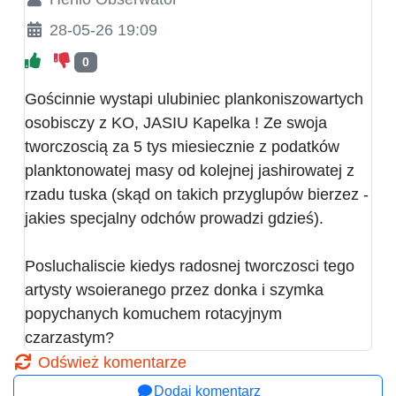
28-05-26 19:09
0
Gościnnie wystapi ulubiniec plankoniszowartych
osobisczy z KO, JASIU Kapelka ! Ze swoja
tworczoscią za 5 tys miesiecznie z podatków
planktonowatej masy od kolejnej jashirowatej z
rzadu tuska (skąd on takich przyglupów bierzez -
jakies specjalny odchów prowadzi gdzieś).
Posluchaliscie kiedys radosnej tworczosci tego
artysty wsoieranego przez donka i szymka
popychanych komuchem rotacyjnym
czarzastym?
Odśwież komentarze
Dodaj komentarz