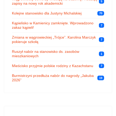
5
zapisy na nowy rok akademicki
Kolejne stanowisko dla Justyny Michalskiej
70
Kąpielisko w Kamienicy zamknięte. Wprowadzono
7
zakaz kąpieli!
Zmiana w wągrowieckiej „Trójce”. Karolina Marczyk
7
pokieruje szkołą
Ruszył nabór na stanowisko ds. zasobów
1
mieszkaniowych
Mieścisko przyjmie polskie rodziny z Kazachstanu
7
Burmistrzyni przedłuża nabór do nagrody „Jakuba
19
2026”