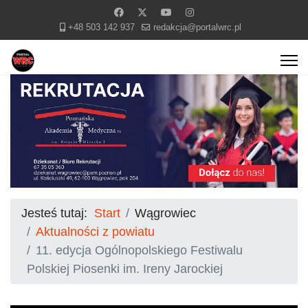
+48 503 142 937
redakcja@portalwrc.pl
Jesteś tutaj:
Start
Wągrowiec
Aktualności z powiatu
11. edycja Ogólnopolskiego Festiwalu
Polskiej Piosenki im. Ireny Jarockiej