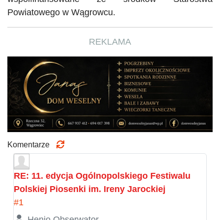
Powiatowego w Wągrowcu.
REKLAMA
Komentarze
RE: 11. edycja Ogólnopolskiego Festiwalu
Polskiej Piosenki im. Ireny Jarockiej
#1
Henio Obserwator