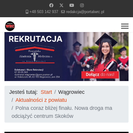
+48 503 142 937
redakcja@portalwrc.pl
Jesteś tutaj:
Start
Wągrowiec
Aktualności z powiatu
Polna coraz bliżej finału. Nowa droga ma
odciążyć centrum Skoków