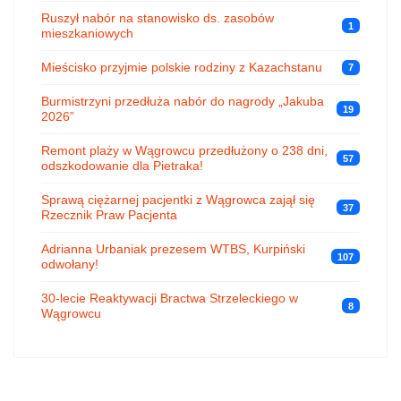
Ruszył nabór na stanowisko ds. zasobów
1
mieszkaniowych
Mieścisko przyjmie polskie rodziny z Kazachstanu
7
Burmistrzyni przedłuża nabór do nagrody „Jakuba
19
2026”
Remont plaży w Wągrowcu przedłużony o 238 dni,
57
odszkodowanie dla Pietraka!
Sprawą ciężarnej pacjentki z Wągrowca zajął się
37
Rzecznik Praw Pacjenta
Adrianna Urbaniak prezesem WTBS, Kurpiński
107
odwołany!
30-lecie Reaktywacji Bractwa Strzeleckiego w
8
Wągrowcu