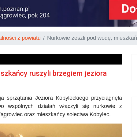
alności z powiatu
Nurkowie zeszli pod wodę, mieszkańc
szkańcy ruszyli brzegiem jeziora
a sprzątania Jeziora
Kobyleckiego
przyciągnęła
o wspólnych działań włączyli się nurkowie z
Wągrowiec oraz mieszkańcy sołectwa Kobylec.