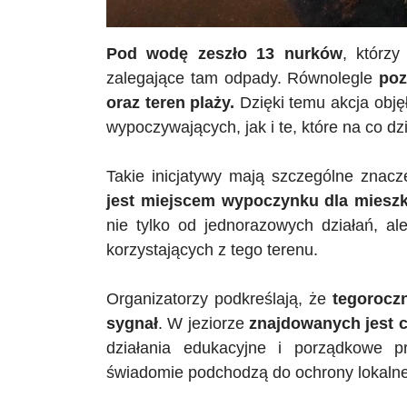
Pod wodę zeszło 13 nurków
, którz
zalegające tam odpady. Równolegle
poz
oraz teren plaży.
Dzięki temu akcja obję
wypoczywających, jak i te, które na co d
Takie inicjatywy mają szczególne znacz
jest miejscem wypoczynku dla mieszk
nie tylko od jednorazowych działań, al
korzystających z tego terenu.
Organizatorzy podkreślają, że
tegorocz
sygnał
. W jeziorze
znajdowanych jest c
działania edukacyjne i porządkowe p
świadomie podchodzą do ochrony lokaln