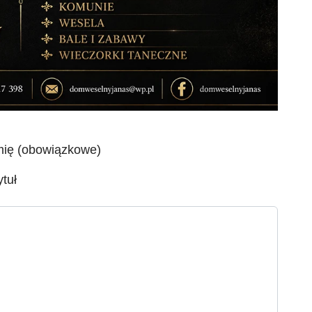
mię (obowiązkowe)
ytuł