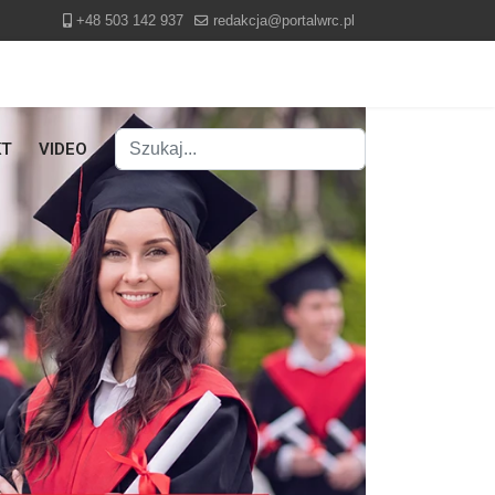
+48 503 142 937
redakcja@portalwrc.pl
Szukaj
KT
VIDEO
Type 2 or more characters for results.