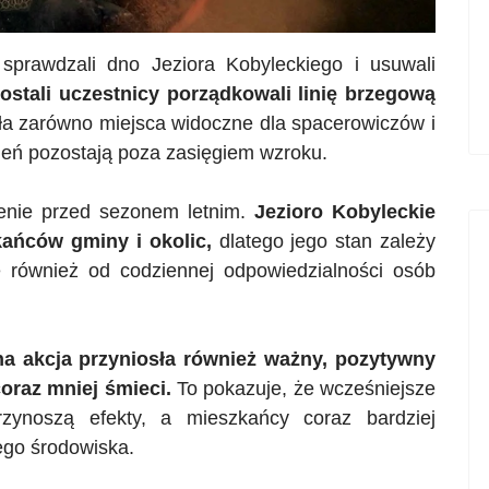
y sprawdzali dno Jeziora
Kobyleckiego
i usuwali
ostali uczestnicy porządkowali linię brzegową
ła zarówno miejsca widoczne dla spacerowiczów i
zień pozostają poza zasięgiem wzroku.
enie przed sezonem letnim.
Jezioro
Kobyleckie
ańców gminy i okolic,
dlatego jego stan zależy
e również od codziennej odpowiedzialności osób
na akcja przyniosła również ważny, pozytywny
oraz mniej śmieci.
To pokazuje, że wcześniejsze
rzynoszą efekty, a mieszkańcy coraz bardziej
ego środowiska.