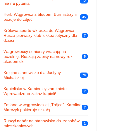
12
nie na pytania
Herb Wągrowca z błędem. Burmistrzyni
45
pozuje do zdjęć!
Królowa sportu wkracza do Wągrowca.
Rusza pierwszy klub lekkoatletyczny dla
7
dzieci
Wągrowieccy seniorzy wracają na
uczelnię. Ruszają zapisy na nowy rok
5
akademicki
Kolejne stanowisko dla Justyny
70
Michalskiej
Kąpielisko w Kamienicy zamknięte.
7
Wprowadzono zakaz kąpieli!
Zmiana w wągrowieckiej „Trójce”. Karolina
7
Marczyk pokieruje szkołą
Ruszył nabór na stanowisko ds. zasobów
1
mieszkaniowych