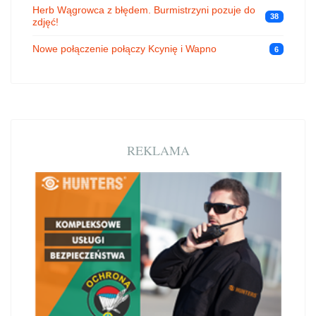
Herb Wągrowca z błędem. Burmistrzyni pozuje do
38
zdjęć!
Nowe połączenie połączy Kcynię i Wapno
6
REKLAMA