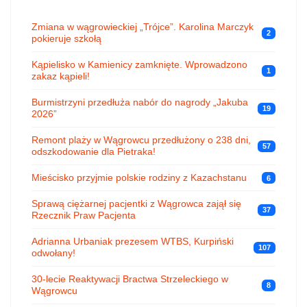
Zmiana w wągrowieckiej „Trójce”. Karolina Marczyk
2
pokieruje szkołą
Kąpielisko w Kamienicy zamknięte. Wprowadzono
1
zakaz kąpieli!
Burmistrzyni przedłuża nabór do nagrody „Jakuba
19
2026”
Remont plaży w Wągrowcu przedłużony o 238 dni,
57
odszkodowanie dla Pietraka!
Mieścisko przyjmie polskie rodziny z Kazachstanu
6
Sprawą ciężarnej pacjentki z Wągrowca zajął się
37
Rzecznik Praw Pacjenta
Adrianna Urbaniak prezesem WTBS, Kurpiński
107
odwołany!
30-lecie Reaktywacji Bractwa Strzeleckiego w
8
Wągrowcu