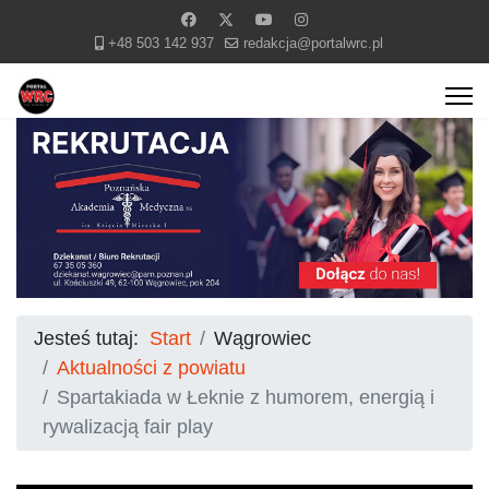
+48 503 142 937
redakcja@portalwrc.pl
Jesteś tutaj:
Start
Wągrowiec
Aktualności z powiatu
Spartakiada w Łeknie z humorem, energią i
rywalizacją fair play