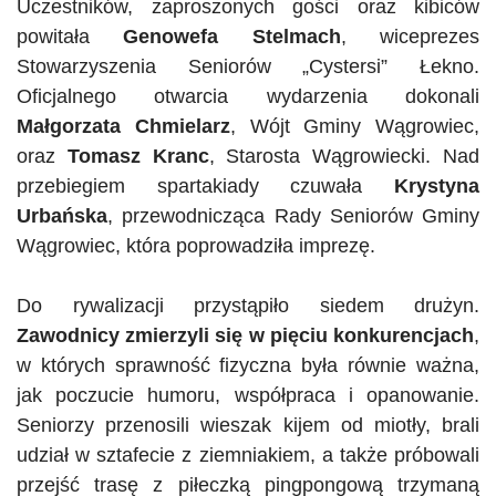
Uczestników, zaproszonych gości oraz kibiców
powitała
Genowefa Stelmach
, wiceprezes
Stowarzyszenia Seniorów „
Cystersi
” Łekno.
Oficjalnego otwarcia wydarzenia dokonali
Małgorzata Chmielarz
, Wójt Gminy Wągrowiec,
oraz
Tomasz
Kranc
, Starosta Wągrowiecki. Nad
przebiegiem spartakiady czuwała
Krystyna
Urbańska
, przewodnicząca Rady Seniorów Gminy
Wągrowiec, która poprowadziła imprezę.
Do rywalizacji przystąpiło siedem drużyn.
Zawodnicy zmierzyli się w pięciu konkurencjach
,
w których sprawność fizyczna była równie ważna,
jak poczucie humoru, współpraca i opanowanie.
Seniorzy przenosili wieszak kijem od miotły, brali
udział w sztafecie z ziemniakiem, a także próbowali
przejść trasę z piłeczką pingpongową trzymaną