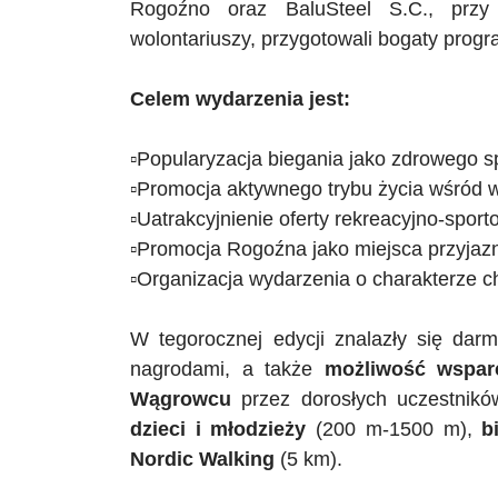
Rogoźno oraz BaluSteel S.C., przy 
wolontariuszy, przygotowali bogaty pro
Celem wydarzenia jest:
▫️Popularyzacja
biegania jako zdrowego 
▫️Promocja
aktywnego trybu życia wśród 
▫️Uatrakcyjnienie
oferty rekreacyjno-sporto
▫️Promocja
Rogoźna jako miejsca przyjazn
▫️Organizacja
wydarzenia o charakterze ch
W tegorocznej edycji znalazły się darm
nagrodami, a także
możliwość wspar
Wągrowcu
przez dorosłych uczestnikó
dzieci i młodzieży
(
200 m
-
1500 m
),
b
Nordic
Walking
(5 km).