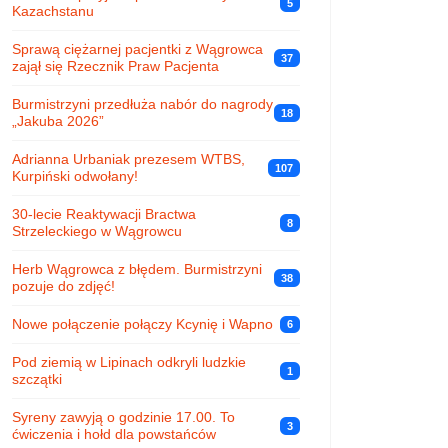
5
Kazachstanu
Sprawą ciężarnej pacjentki z Wągrowca
37
zajął się Rzecznik Praw Pacjenta
Burmistrzyni przedłuża nabór do nagrody
18
„Jakuba 2026”
Adrianna Urbaniak prezesem WTBS,
107
Kurpiński odwołany!
30-lecie Reaktywacji Bractwa
8
Strzeleckiego w Wągrowcu
Herb Wągrowca z błędem. Burmistrzyni
38
pozuje do zdjęć!
Nowe połączenie połączy Kcynię i Wapno
6
Pod ziemią w Lipinach odkryli ludzkie
1
szczątki
Syreny zawyją o godzinie 17.00. To
3
ćwiczenia i hołd dla powstańców