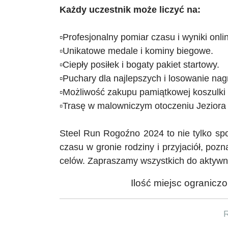
Każdy uczestnik może liczyć na:
▫️Profesjonalny
pomiar czasu i wyniki onli
▫️Unikatowe
medale i kominy biegowe.
▫️Ciepły
posiłek i bogaty pakiet startowy.
▫️Puchary
dla najlepszych i losowanie nag
▫️Możliwość
zakupu pamiątkowej koszulki i
▫️Trasę
w malowniczym otoczeniu Jeziora 
Steel
Run Rogoźno 2024 to nie tylko spor
czasu w gronie rodziny i przyjaciół, po
celów. Zapraszamy wszystkich do aktywn
Ilość miejsc ograniczo