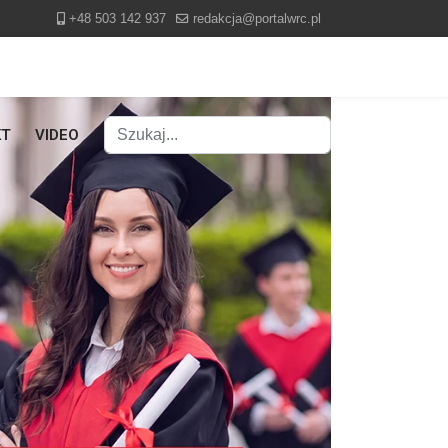
+48 503 142 937
redakcja@portalwrc.pl
Szukaj
KT
VIDEO
Type 2 or more characters for results.