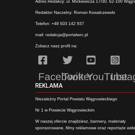
Adres Redakcji: ul. Mickiewicza 17/30, 62-100 Wągr
Redaktor Naczelny: Roman Kowalczewski
Telefon: +48 503 142 937
mail:
redakcja@portalwrc.pl
Zobacz nasz profil na:
Facebook
Twitter
YouTube
Inst
REKLAMA
Niezależny Portal Powiatu Wągrowieckiego
Nr 1 w Powiecie Wągrowieckim
W naszej ofercie znajdziesz, bannery, materiały
sponsorowane, filmy reklamowe oraz reportaże wid