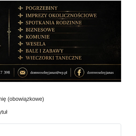
mię (obowiązkowe)
ytuł