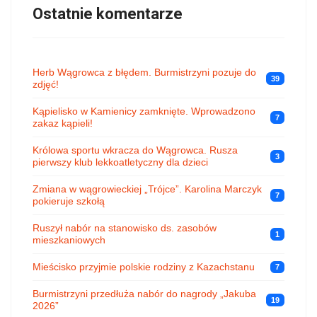
Ostatnie komentarze
Herb Wągrowca z błędem. Burmistrzyni pozuje do
39
zdjęć!
Kąpielisko w Kamienicy zamknięte. Wprowadzono
7
zakaz kąpieli!
Królowa sportu wkracza do Wągrowca. Rusza
3
pierwszy klub lekkoatletyczny dla dzieci
Zmiana w wągrowieckiej „Trójce”. Karolina Marczyk
7
pokieruje szkołą
Ruszył nabór na stanowisko ds. zasobów
1
mieszkaniowych
Mieścisko przyjmie polskie rodziny z Kazachstanu
7
Burmistrzyni przedłuża nabór do nagrody „Jakuba
19
2026”