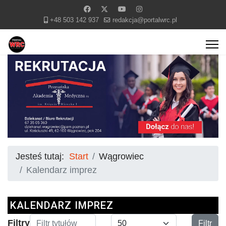
+48 503 142 937
redakcja@portalwrc.pl
Jesteś tutaj:
Start
Wągrowiec
Kalendarz imprez
KALENDARZ IMPREZ
Filtr tytułów
Pokaż #
Filtry
Filtr