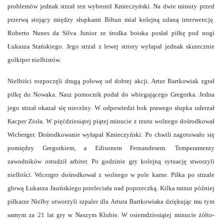
problemów jednak strzał ten wybronił Kmieczyński. Na dwie minuty przed
przerwą stojący między słupkami Bihun miał kolejną udaną interwencję.
Roberto Nunes da Silva Junior ze środka boiska posłał piłkę pod nogi
Łukasza Stańskiego. Jego strzał z lewej strony wyłapał jednak skutecznie
golkiper nielbistów.
Nielbiści rozpoczęli drugą połowę od dobrej akcji. Artur Bartkowiak zgrał
piłkę do Nowaka. Nasz pomocnik podał do wbiegającego Gregorka. Jedna
jego strzał okazał się niecelny. W odpowiedzi bok prawego słupka uderzał
Kacper Zioła. W pięćdziesiątej piątej minucie z rzutu wolnego dośrodkował
Wicberger. Dośrodkowanie wyłapał Kmieczyński. Po chwili zagotowało się
pomiędzy Gregorkiem, a Edisonem Fernandesem. Temperamenty
zawodników ostudził arbiter. Po godzinie gry kolejną sytuację stworzyli
nielbiści. Wicerger dośrodkował z wolnego w pole karne. Piłka po strzale
głową Łukasza Jasińskiego przeleciała nad poprzeczką. Kilka minut później
piłkarze Nielby utworzyli szpaler dla Artura Bartkowiaka dziękując mu tym
samym za 21 lat gry w Naszym Klubie. W osiemdziesiątej minucie żółto-