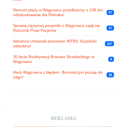
Remont plaży w Wągrowcu przedłużony o 238 dni,
57
odszkodowanie dla Pietraka!
Sprawą ciężarnej pacjentki z Wągrowca zajął się
37
Rzecznik Praw Pacjenta
Adrianna Urbaniak prezesem WTBS, Kurpiński
107
odwołany!
30-lecie Reaktywacji Bractwa Strzeleckiego w
8
Wągrowcu
Herb Wągrowca z błędem. Burmistrzyni pozuje do
38
zdjęć!
REKLAMA