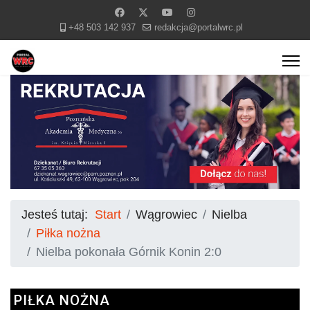
+48 503 142 937
redakcja@portalwrc.pl
Jesteś tutaj:
Start
Wągrowiec
Nielba
Piłka nożna
Nielba pokonała Górnik Konin 2:0
PIŁKA NOŻNA