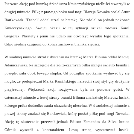
Pierwszą akcję pod bramką Arkadiusza Kmieczyńskiego nielbiści stworzyli w
drugiej minucie. Piłkę z prawego boku nod nogi Błażeja Nowaka posłał Artur
Bartkowiak. "Diabeł" oddał strzał na bramkę. Nie zdołał on jednak pokonać
Kmieczyńskiego. Swojej okazji w tej sytuacji szukał również Karol
Gregorek. Niestety i jemu nie udało się otworzyć wyniku tego spotkania.
Odpowiednią czujność do końca zachował bramkarz gości.
W siódmej minucie strzał z dystansu na bramkę Marka Bihuna oddał Maciej
Adamczewski. Na szczęście dla żółto-czarnych piłka minęła światło bramki i
powędrowała obok lewego słupka. Od początku spotkania wydawać by się
mogło, że podopieczni Marka Kamińskiego narzucili swój styl gry drużynie
przyjezdnej. Większość akcji rozgrywana była na połowie gości. W
czternastej minucie z lewej strony bramki Bihuna znalazł się Mateusz Insiak,
którego próba dośrodkowania okazała się niecelna. W dwudziestej minucie z
prawej strony znalazł się Bartkowiak, który posłał piłkę pod nogi Nowaka.
Akcję tę skutecznie przerwał jednak Edison Fernandes da Silva Junior.
Górnik wyszedł z kontratakiem. Lewą stroną wystartował Insiak.