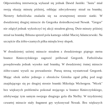
Odpowiednią interwencją wykazał się jednak Dawid Jasińki. "Jasiu" miał
swoją okazję minutę później, oddając zdecydowany strzał na bramkę.
Niestety futbolówka znalazła się na zewnętrznej stronie siatki. W
dwudziestej drugiej minucie do Gregorka dośrodkowywał Nowak. "Gregor"
nie zdążył jednak wykończyć tej akcji strzałem głową. Dwie minuty później
strzał na bramkę Bihuna sprzed pola karnego oddał Maciej Adamczewski. Na
szczęście dla żółto-czarnych piłka minęła lewy słupek.
W dwudziestej szóstej minucie strzałem z dwudziestego piątego metra
bramce Kmieczyńskiego zagrozić próbował Gregorek. Futbolówka
powędrowała jednak wysoko nad bramką. W dwudziestej ósmej minucie
żółto-czarni wyszli na prowadzenie. Prawą stroną wystartował Gregorek.
Mając obok siebie jednego z obrońców Górnika zgrał piłkę pod nogi
znajdującego się po drugiej stronie bramki Mikołaja Wicbergera. "Wicek"
bez większych problemów pokonał stojącego w bramce Kmieczyńskiego,
zdobywając tym samym swojego drugiego gola dla Nielby. W trzydziestej
czwartej minucie stały fragment gry wykonywał Nowak. Bez większych