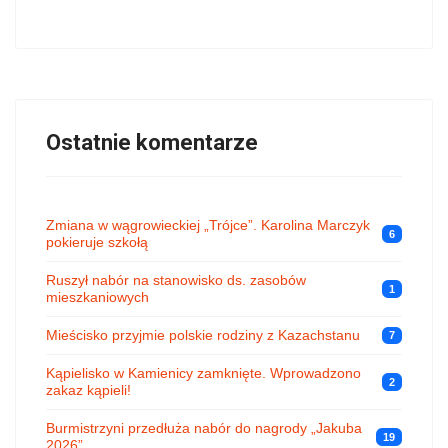
Ostatnie komentarze
Zmiana w wągrowieckiej „Trójce”. Karolina Marczyk
6
pokieruje szkołą
Ruszył nabór na stanowisko ds. zasobów
1
mieszkaniowych
Mieścisko przyjmie polskie rodziny z Kazachstanu
7
Kąpielisko w Kamienicy zamknięte. Wprowadzono
2
zakaz kąpieli!
Burmistrzyni przedłuża nabór do nagrody „Jakuba
19
2026”