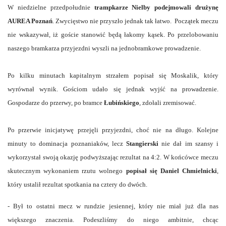
W niedzielne przedpołudnie
trampkarze Nielby podejmowali drużynę
AUREA Poznań
. Zwycięstwo nie przyszło jednak tak łatwo. Początek meczu
nie wskazywał, iż goście stanowić będą łakomy kąsek. Po przelobowaniu
naszego bramkarza przyjezdni wyszli na jednobramkowe prowadzenie.
Po kilku minutach kapitalnym strzałem popisał się Moskalik, który
wyrównał wynik. Gościom udało się jednak wyjść na prowadzenie.
Gospodarze do przerwy, po bramce
Łubińskiego
, zdołali zremisować.
Po przerwie inicjatywę przejęli przyjezdni, choć nie na długo. Kolejne
minuty to dominacja poznaniaków, lecz
Stangierski
nie dał im szansy i
wykorzystał swoją okazję podwyższając rezultat na 4:2. W końcówce meczu
skutecznym wykonaniem rzutu wolnego
popisał się Daniel Chmielnicki
,
który ustalił rezultat spotkania na cztery do dwóch.
- Był to ostatni mecz w rundzie jesiennej, który nie miał już dla nas
większego znaczenia. Podeszliśmy do niego ambitnie, chcąc