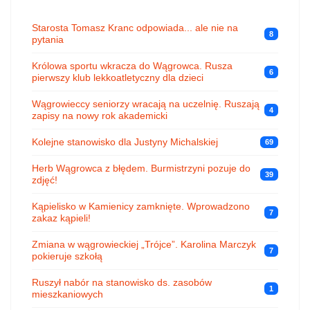
Starosta Tomasz Kranc odpowiada... ale nie na
8
pytania
Królowa sportu wkracza do Wągrowca. Rusza
6
pierwszy klub lekkoatletyczny dla dzieci
Wągrowieccy seniorzy wracają na uczelnię. Ruszają
4
zapisy na nowy rok akademicki
Kolejne stanowisko dla Justyny Michalskiej
69
Herb Wągrowca z błędem. Burmistrzyni pozuje do
39
zdjęć!
Kąpielisko w Kamienicy zamknięte. Wprowadzono
7
zakaz kąpieli!
Zmiana w wągrowieckiej „Trójce”. Karolina Marczyk
7
pokieruje szkołą
Ruszył nabór na stanowisko ds. zasobów
1
mieszkaniowych