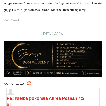
przypieczętować zwycięstwem awans do ligi mistrzowskiej, tym bardziej
grając u siebie - podsumował
Marek Marchel
trener trampkarzy.
Marcin Kotowski
REKLAMA
Komentarze
RE: Nielba pokonała Aurea Poznań 4:2
#1