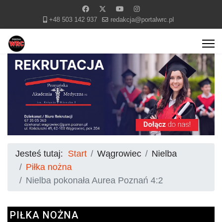
+48 503 142 937
redakcja@portalwrc.pl
Jesteś tutaj:
Start
Wągrowiec
Nielba
Piłka nożna
Nielba pokonała Aurea Poznań 4:2
PIŁKA NOŻNA