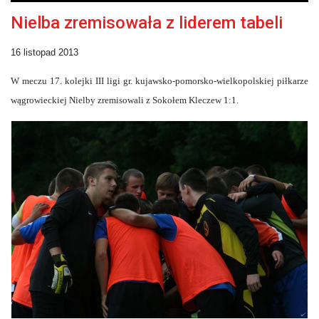
Nielba zremisowała z liderem tabeli
16 listopad 2013
W meczu 17. kolejki III ligi gr. kujawsko-pomorsko-wielkopolskiej piłkarze
wągrowieckiej Nielby zremisowali z Sokołem Kleczew 1:1.