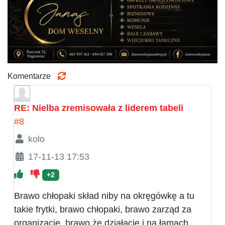
Komentarze
RE: Nielba zremisowała z liderem tabeli
#8
kolo
17-11-13 17:53
+2
Brawo chłopaki skład niby na okręgówkę a tu
takie frytki, brawo chłopaki, brawo zarząd za
organizację, brawo że działacie i na łamach