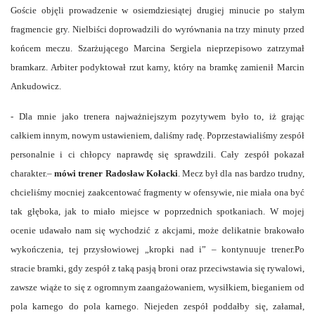
Goście objęli prowadzenie w osiemdziesiątej drugiej minucie po stałym
fragmencie gry. Nielbiści doprowadzili do wyrównania na trzy minuty przed
końcem meczu. Szarżującego Marcina Sergiela nieprzepisowo zatrzymał
bramkarz. Arbiter podyktował rzut karny, który na bramkę zamienił Marcin
Ankudowicz.
- Dla mnie jako trenera najważniejszym pozytywem było to, iż grając
całkiem innym, nowym ustawieniem, daliśmy radę. Poprzestawialiśmy zespół
personalnie i ci chłopcy naprawdę się sprawdzili. Cały zespół pokazał
charakter.–
mówi trener Radosław Kołacki
. Mecz był dla nas bardzo trudny,
chcieliśmy mocniej zaakcentować fragmenty w ofensywie, nie miała ona być
tak głęboka, jak to miało miejsce w poprzednich spotkaniach. W mojej
ocenie udawało nam się wychodzić z akcjami, może delikatnie brakowało
wykończenia, tej przysłowiowej „kropki nad i” – kontynuuje trener.Po
stracie bramki, gdy zespół z taką pasją broni oraz przeciwstawia się rywalowi,
zawsze wiąże to się z ogromnym zaangażowaniem, wysiłkiem, bieganiem od
pola karnego do pola karnego. Niejeden zespół poddałby się, załamał,