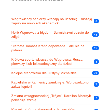
Wągrowieccy seniorzy wracają na uczelnię. Ruszają
6
zapisy na nowy rok akademicki
Herb Wągrowca z błędem. Burmistrzyni pozuje do
48
zdjęć!
Starosta Tomasz Kranc odpowiada... ale nie na
15
pytania
Królowa sportu wkracza do Wągrowca. Rusza
8
pierwszy klub lekkoatletyczny dla dzieci
Kolejne stanowisko dla Justyny Michalskiej
70
Kąpielisko w Kamienicy zamknięte. Wprowadzono
7
zakaz kąpieli!
Zmiana w wągrowieckiej „Trójce”. Karolina Marczyk
7
pokieruje szkołą
Ruszył nabór na stanowisko ds. zasobów