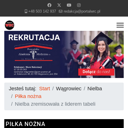
+48 503 142 937
redakcja@portalwrc.pl
Jesteś tutaj:
Start
Wągrowiec
Nielba
Piłka nożna
Nielba zremisowała z liderem tabeli
PIŁKA NOŻNA