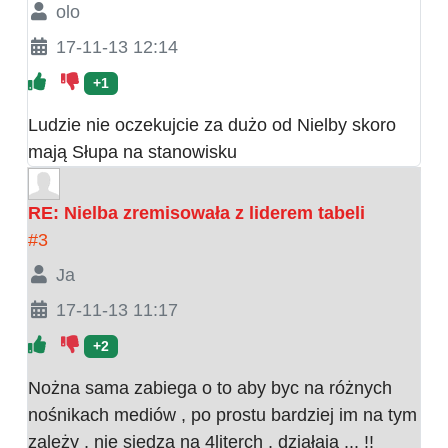
olo
17-11-13 12:14
+1
Ludzie nie oczekujcie za dużo od Nielby skoro
mają Słupa na stanowisku
RE: Nielba zremisowała z liderem tabeli
#3
Ja
17-11-13 11:17
+2
Nożna sama zabiega o to aby byc na różnych
nośnikach mediów , po prostu bardziej im na tym
zależy , nie siedzą na 4literch , działają ... !!