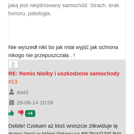
jaką jest niepilnowany samochód. Strach, brak
honoru, patologia.
Nie wyszedł nikt bo jak miał wyjść jak ochrona
nikogo nie przepuszczała . !
RE: Remis Nielby i uszkodzone samochody
#13
aaa1
28-08-14 10:59
+4
Debile! Czekam aż ktoś wreszcie zlikwiduje tę
durna "grę" w której Polacy są BEZNADZIEJNI!