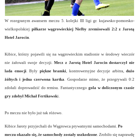
W rozegranym awansem meczu 5. kolejki III ligi gr. kujawsko-pomorsko-
wielkopolskiej
piłkarze wągrowieckiej Nielby zremisowali 2:2 z Jarotą
Hotel Jarocin
.
Kibice, którzy pojawili się na wągrowieckim stadionie w środowy wieczór
nie żałowali swoje decyzji.
Mecz z Jarotą Hotel Jarocin dostarczył nie
lada emocji
. Były
piękne bramki
, kontrowersyjne decyzje arbitra,
dużo
żółtych i jedna czerwona kartka
. Gospodarze mimo, że przegrywali 0:2
zdołali doprowadzić do remisu. Fantastycznego
gola w doliczonym czasie
gry zdobył Michał Fertikowsk
i.
Po meczu nie było już tak różowo.
Kibice Jaroty przyjechali
do Wągrowca
prywatnymi samochodami.
Po
meczu okazało się, że samochody zostały uszkodzone
. Zrobiło się naprawdę