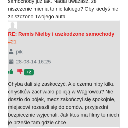
samochody już tak. Nadal uważasz, że
niszczenie mienia to nic takiego? Oby kiedyś nie
zniszczono Twojego auta.
RE: Remis Nielby i uszkodzone samochody
#21
pik
28-08-14 16:25
+2
Chyba dali się zaskoczyć. Ale czemu niby kilku
chłystków zachwiało policją w Wągrowcu? Nie
doszło do bójek, mecz zakończył się spokojnie,
miejscowi rozeszli się do domów, przyjezdni
bezpiecznie wyjechali. Jak ktos ma filmy to niech
je prześle tam gdzie chce