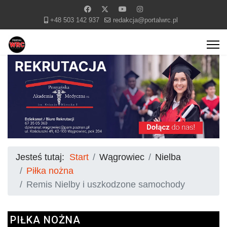
+48 503 142 937
redakcja@portalwrc.pl
Jesteś tutaj:
Start
Wągrowiec
Nielba
Piłka nożna
Remis Nielby i uszkodzone samochody
PIŁKA NOŻNA