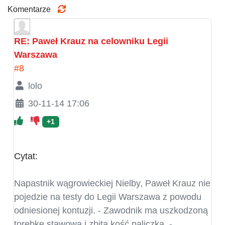
Komentarze
RE: Paweł Krauz na celowniku Legii
Warszawa
#8
lolo
30-11-14 17:06
+1
Cytat:
Napastnik wągrowieckiej Nielby, Paweł Krauz nie
pojedzie na testy do Legii Warszawa z powodu
odniesionej kontuzji. - Zawodnik ma uszkodzoną
torebkę stawową i zbitą kość paliczka. -