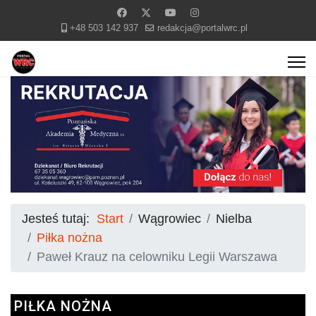
+48 503 142 937
redakcja@portalwrc.pl
Jesteś tutaj:
Start
Wągrowiec
Nielba
Piłka nożna
Paweł Krauz na celowniku Legii Warszawa
PIŁKA NOŻNA