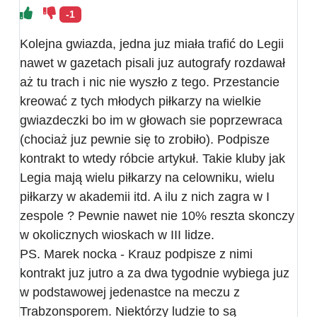
-1
Kolejna gwiazda, jedna juz miała trafić do Legii
nawet w gazetach pisali juz autografy rozdawał
aż tu trach i nic nie wyszło z tego. Przestancie
kreować z tych młodych piłkarzy na wielkie
gwiazdeczki bo im w głowach sie poprzewraca
(chociaż juz pewnie się to zrobiło). Podpisze
kontrakt to wtedy róbcie artykuł. Takie kluby jak
Legia mają wielu piłkarzy na celowniku, wielu
piłkarzy w akademii itd. A ilu z nich zagra w I
zespole ? Pewnie nawet nie 10% reszta skonczy
w okolicznych wioskach w III lidze.
PS. Marek nocka - Krauz podpisze z nimi
kontrakt juz jutro a za dwa tygodnie wybiega juz
w podstawowej jedenastce na meczu z
Trabzonsporem. Niektórzy ludzie to są