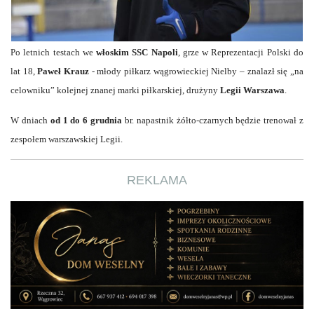
Po letnich testach we
włoskim SSC Napoli
, grze w Reprezentacji Polski do
lat 18,
Paweł Krauz
- młody piłkarz wągrowieckiej Nielby – znalazł się „na
celowniku” kolejnej znanej marki piłkarskiej, drużyny
Legii Warszawa
.
W dniach
od 1 do 6 grudnia
br. napastnik żółto-czarnych będzie trenował z
zespołem warszawskiej Legii.
REKLAMA