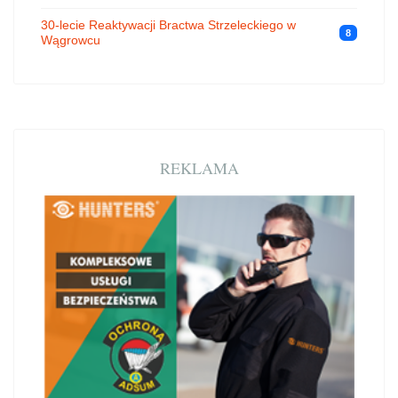
30-lecie Reaktywacji Bractwa Strzeleckiego w
8
Wągrowcu
REKLAMA