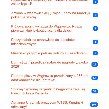
5
zakaz kąpieli!
Zmiana w wągrowieckiej „Trójce”. Karolina Marczyk
7
pokieruje szkołą
Królowa sportu wkracza do Wągrowca. Rusza
2
pierwszy klub lekkoatletyczny dla dzieci
Ruszył nabór na stanowisko ds. zasobów
1
mieszkaniowych
Mieścisko przyjmie polskie rodziny z Kazachstanu
7
Burmistrzyni przedłuża nabór do nagrody „Jakuba
19
2026”
Remont plaży w Wągrowcu przedłużony o 238 dni,
57
odszkodowanie dla Pietraka!
Sprawą ciężarnej pacjentki z Wągrowca zajął się
37
Rzecznik Praw Pacjenta
Adrianna Urbaniak prezesem WTBS, Kurpiński
107
odwołany!