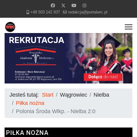
+48 503 142 937
redakcja@portalwrc.pl
Jesteś tutaj:
Start
Wągrowiec
Nielba
Piłka nożna
Polonia Środa Wlkp. - Nielba 2:0
PIŁKA NOŻNA