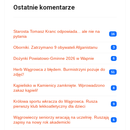
Ostatnie komentarze
Starosta Tomasz Kranc odpowiada... ale nie na
16
pytania
Oborniki. Zatrzymano 9 obywateli Afganistanu
3
Dożynki Powiatowo-Gminne 2026 w Wapnie
6
Herb Wągrowca z błędem. Burmistrzyni pozuje do
51
zdjęć!
Kąpielisko w Kamienicy zamknięte. Wprowadzono
8
zakaz kąpieli!
Królowa sportu wkracza do Wągrowca. Rusza
9
pierwszy klub lekkoatletyczny dla dzieci
Wągrowieccy seniorzy wracają na uczelnię. Ruszają
6
zapisy na nowy rok akademicki