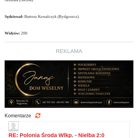
Sędziował:
Bartosz Kowalczyk (Bydgoszcz).
Widzów:
200
REKLAMA
Komentarze
RE: Polonia Środa Wlkp. - Nielba 2:0