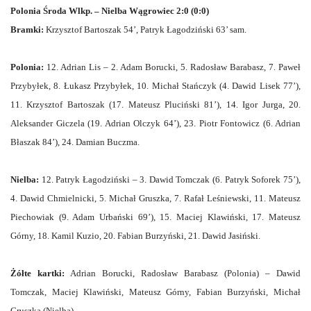
Polonia Środa Wlkp. – Nielba Wągrowiec 2:0 (0:0)
Bramki:
Krzysztof Bartoszak 54’, Patryk Łagodziński 63’ sam.
Polonia:
12. Adrian Lis – 2. Adam Borucki, 5. Radosław Barabasz, 7. Paweł
Przybyłek, 8. Łukasz Przybyłek, 10. Michał Stańczyk (4. Dawid Lisek 77’),
11. Krzysztof Bartoszak (17. Mateusz Pluciński 81’), 14. Igor Jurga, 20.
Aleksander Giczela (19. Adrian Olczyk 64’), 23. Piotr Fontowicz (6. Adrian
Błaszak 84’), 24. Damian Buczma.
Nielba:
12. Patryk Łagodziński – 3. Dawid Tomczak (6. Patryk Soforek 75’),
4. Dawid Chmielnicki, 5. Michał Gruszka, 7. Rafał Leśniewski, 11. Mateusz
Piechowiak (9. Adam Urbański 69’), 15. Maciej Klawiński, 17. Mateusz
Górny, 18. Kamil Kuzio, 20. Fabian Burzyński, 21. Dawid Jasiński.
Żółte kartki:
Adrian Borucki, Radosław Barabasz (Polonia) – Dawid
Tomczak, Maciej Klawiński, Mateusz Górny, Fabian Burzyński, Michał
Gruszka (Nielba).