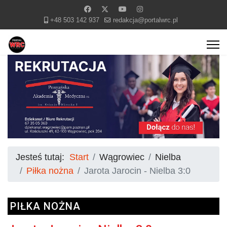
+48 503 142 937
redakcja@portalwrc.pl
Jesteś tutaj:
Start
Wągrowiec
Nielba
Piłka nożna
Jarota Jarocin - Nielba 3:0
PIŁKA NOŻNA