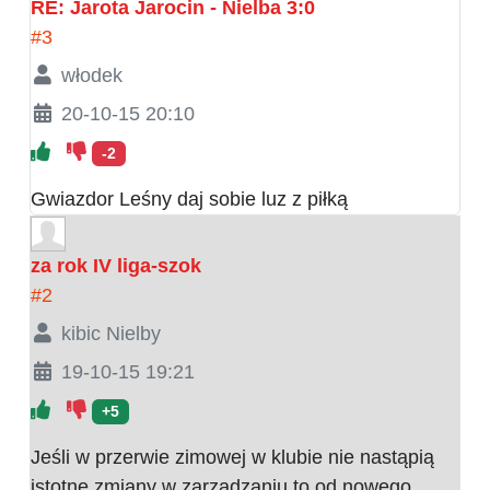
RE: Jarota Jarocin - Nielba 3:0
#3
włodek
20-10-15 20:10
-2
Gwiazdor Leśny daj sobie luz z piłką
za rok IV liga-szok
#2
kibic Nielby
19-10-15 19:21
+5
Jeśli w przerwie zimowej w klubie nie nastąpią
istotne zmiany w zarzadzaniu,to od nowego