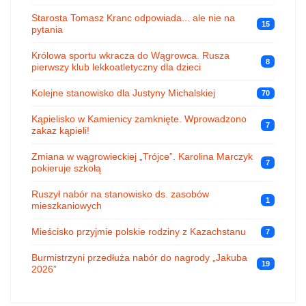
Starosta Tomasz Kranc odpowiada... ale nie na
15
pytania
Królowa sportu wkracza do Wągrowca. Rusza
8
pierwszy klub lekkoatletyczny dla dzieci
Kolejne stanowisko dla Justyny Michalskiej
70
Kąpielisko w Kamienicy zamknięte. Wprowadzono
7
zakaz kąpieli!
Zmiana w wągrowieckiej „Trójce”. Karolina Marczyk
7
pokieruje szkołą
Ruszył nabór na stanowisko ds. zasobów
1
mieszkaniowych
Mieścisko przyjmie polskie rodziny z Kazachstanu
7
Burmistrzyni przedłuża nabór do nagrody „Jakuba
19
2026”