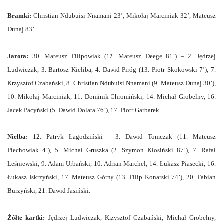
Bramki:
Christian Ndubuisi Nnamani 23’, Mikołaj Marciniak 32’, Mateusz
Dunaj 83’.
Jarota:
30. Mateusz Filipowiak (12. Mateusz Deege 81’) – 2. Jędrzej
Ludwiczak, 3. Bartosz Kieliba, 4. Dawid Piróg (13. Piotr Skokowski 7’), 7.
Krzysztof Czabański, 8. Christian Ndubuisi Nnamani (9. Mateusz Dunaj 30’),
10. Mikołaj Marciniak, 11. Dominik Chromiński, 14. Michał Grobelny, 16.
Jacek Pacyński (5. Dawid Dolata 76’), 17. Piotr Garbarek.
Nielba:
12. Patryk Łagodziński – 3. Dawid Tomczak (11. Mateusz
Piechowiak 4’), 5. Michał Gruszka (2. Szymon Kłosiński 87’), 7. Rafał
Leśniewski, 9. Adam Urbański, 10. Adrian Marchel, 14. Łukasz Piasecki, 16.
Łukasz Iskrzyński, 17. Mateusz Górny (13. Filip Konarski 74’), 20. Fabian
Burzyński, 21. Dawid Jasiński.
Żółte kartki:
Jędrzej Ludwiczak, Krzysztof Czabański, Michał Grobelny,