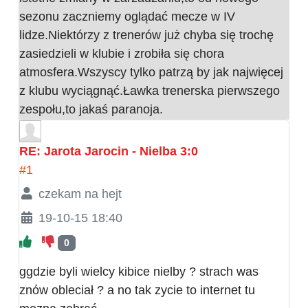
sezonu zaczniemy oglądać mecze w IV
lidze.Niektórzy z trenerów już chyba się trochę
zasiedzieli w klubie i zrobiła się chora
atmosfera.Wszyscy tylko patrzą by jak najwięcej
z klubu wyciągnąć.Ławka trenerska pierwszego
zespołu,to jakaś paranoja.
RE: Jarota Jarocin - Nielba 3:0
#1
czekam na hejt
19-10-15 18:40
0
ggdzie byli wielcy kibice nielby ? strach was
znów obleciał ? a no tak zycie to internet tu