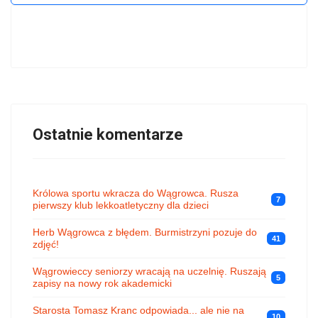
Ostatnie komentarze
Królowa sportu wkracza do Wągrowca. Rusza
7
pierwszy klub lekkoatletyczny dla dzieci
Herb Wągrowca z błędem. Burmistrzyni pozuje do
41
zdjęć!
Wągrowieccy seniorzy wracają na uczelnię. Ruszają
5
zapisy na nowy rok akademicki
Starosta Tomasz Kranc odpowiada... ale nie na
10