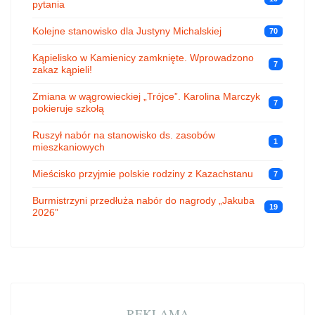
pytania
Kolejne stanowisko dla Justyny Michalskiej
70
Kąpielisko w Kamienicy zamknięte. Wprowadzono
7
zakaz kąpieli!
Zmiana w wągrowieckiej „Trójce”. Karolina Marczyk
7
pokieruje szkołą
Ruszył nabór na stanowisko ds. zasobów
1
mieszkaniowych
Mieścisko przyjmie polskie rodziny z Kazachstanu
7
Burmistrzyni przedłuża nabór do nagrody „Jakuba
19
2026”
REKLAMA