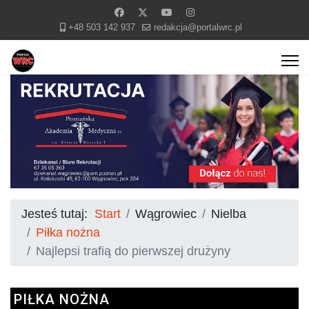
+48 503 142 937
redakcja@portalwrc.pl
Jesteś tutaj:
Start
Wągrowiec
Nielba
Piłka nożna
Najlepsi trafią do pierwszej drużyny
PIŁKA NOŻNA