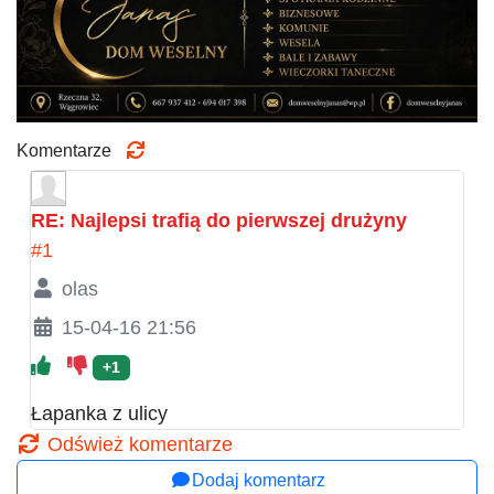
Komentarze
RE: Najlepsi trafią do pierwszej drużyny
#1
olas
15-04-16 21:56
+1
Łapanka z ulicy
Odśwież komentarze
Dodaj komentarz