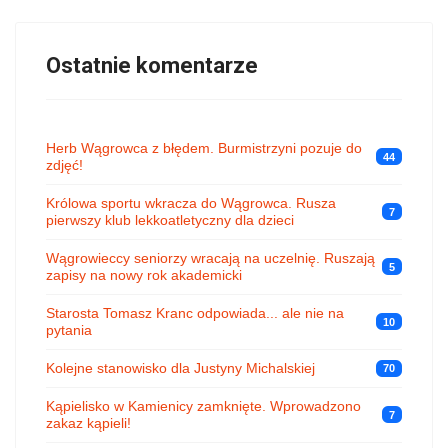
Ostatnie komentarze
Herb Wągrowca z błędem. Burmistrzyni pozuje do
44
zdjęć!
Królowa sportu wkracza do Wągrowca. Rusza
7
pierwszy klub lekkoatletyczny dla dzieci
Wągrowieccy seniorzy wracają na uczelnię. Ruszają
5
zapisy na nowy rok akademicki
Starosta Tomasz Kranc odpowiada... ale nie na
10
pytania
Kolejne stanowisko dla Justyny Michalskiej
70
Kąpielisko w Kamienicy zamknięte. Wprowadzono
7
zakaz kąpieli!