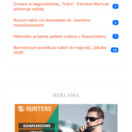
Zmiana w wągrowieckiej „Trójce”. Karolina Marczyk
7
pokieruje szkołą
Ruszył nabór na stanowisko ds. zasobów
1
mieszkaniowych
Mieścisko przyjmie polskie rodziny z Kazachstanu
7
Burmistrzyni przedłuża nabór do nagrody „Jakuba
19
2026”
REKLAMA