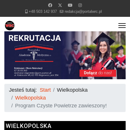
+48 503 142 937
redakcja@portalwrc.pl
Jesteś tutaj:
Start
Wielkopolska
Wielkopolska
Program Czyste Powietrze zawieszony!
WIELKOPOLSKA