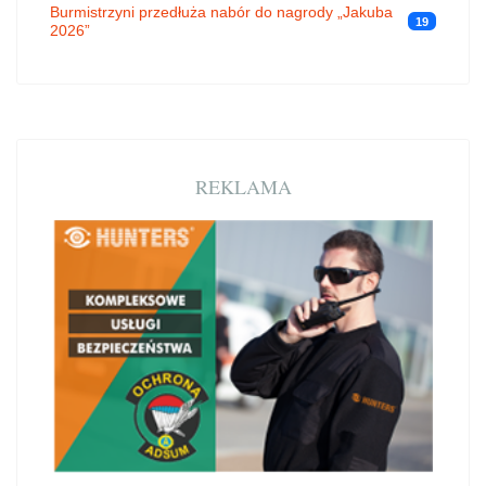
Burmistrzyni przedłuża nabór do nagrody „Jakuba
19
2026”
REKLAMA