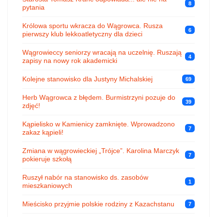
8
pytania
Królowa sportu wkracza do Wągrowca. Rusza
6
pierwszy klub lekkoatletyczny dla dzieci
Wągrowieccy seniorzy wracają na uczelnię. Ruszają
4
zapisy na nowy rok akademicki
Kolejne stanowisko dla Justyny Michalskiej
69
Herb Wągrowca z błędem. Burmistrzyni pozuje do
39
zdjęć!
Kąpielisko w Kamienicy zamknięte. Wprowadzono
7
zakaz kąpieli!
Zmiana w wągrowieckiej „Trójce”. Karolina Marczyk
7
pokieruje szkołą
Ruszył nabór na stanowisko ds. zasobów
1
mieszkaniowych
Mieścisko przyjmie polskie rodziny z Kazachstanu
7