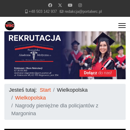
+48 503 142 937
redakcja@portalwrc.pl
Jesteś tutaj:
Start
Wielkopolska
Wielkopolska
Nagrody pieniężne dla policjantów z
Margonina