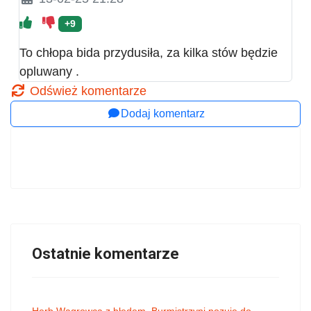
+9
To chłopa bida przydusiła, za kilka stów będzie
opluwany .
Odśwież komentarze
Dodaj komentarz
Ostatnie komentarze
Herb Wągrowca z błędem. Burmistrzyni pozuje do