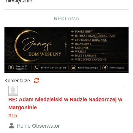
miesięcznie.
REKLAMA
Komentarze
RE: Adam Niedzielski w Radzie Nadzorczej w
Margoninie
#15
Henio Obserwator