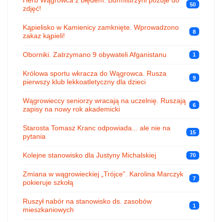
50
zdjęć!
Kąpielisko w Kamienicy zamknięte. Wprowadzono
8
zakaz kąpieli!
Oborniki. Zatrzymano 9 obywateli Afganistanu
1
Królowa sportu wkracza do Wągrowca. Rusza
9
pierwszy klub lekkoatletyczny dla dzieci
Wągrowieccy seniorzy wracają na uczelnię. Ruszają
6
zapisy na nowy rok akademicki
Starosta Tomasz Kranc odpowiada... ale nie na
15
pytania
Kolejne stanowisko dla Justyny Michalskiej
70
Zmiana w wągrowieckiej „Trójce”. Karolina Marczyk
7
pokieruje szkołą
Ruszył nabór na stanowisko ds. zasobów
1
mieszkaniowych