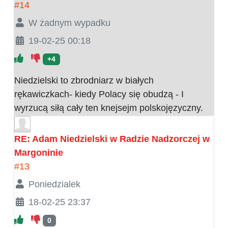
#14
W żadnym wypadku
19-02-25 00:18
+4
Niedzielski to zbrodniarz w białych
rękawiczkach- kiedy Polacy się obudzą - I
wyrzucą siłą cały ten knejsejm polskojęzyczny.
RE: Adam Niedzielski w Radzie Nadzorczej w
Margoninie
#13
Poniedzialek
18-02-25 23:37
0