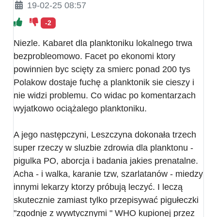
19-02-25 08:57
-2
Niezle. Kabaret dla planktoniku lokalnego trwa
bezprobleomowo. Facet po ekonomi ktory
powinnien byc scięty za smierc ponad 200 tys
Polakow dostaje fuchę a planktonik sie cieszy i
nie widzi problemu. Co widac po komentarzach
wyjatkowo ociążalego planktoniku.
A jego następczyni, Leszczyna dokonała trzech
super rzeczy w sluzbie zdrowia dla planktonu -
pigulka PO, aborcja i badania jakies prenatalne.
Acha - i walka, karanie tzw, szarlatanów - miedzy
innymi lekarzy ktorzy próbują leczyć. I leczą
skutecznie zamiast tylko przepisywać pigułeczki
"zgodnje z wywtycznymi " WHO kupionej przez