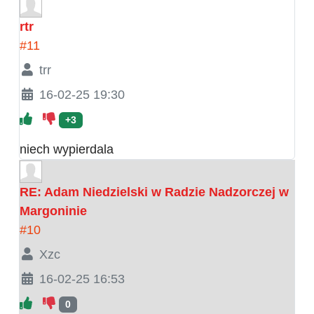
rtr
#11
trr
16-02-25 19:30
+3
niech wypierdala
RE: Adam Niedzielski w Radzie Nadzorczej w
Margoninie
#10
Xzc
16-02-25 16:53
0