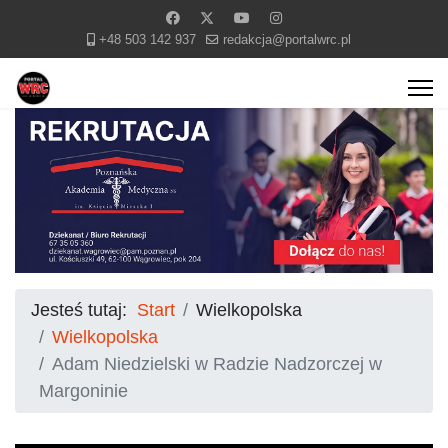
+48 503 142 937
redakcja@portalwrc.pl
Jesteś tutaj:
Start
Wielkopolska
Wielkopolska
Adam Niedzielski w Radzie Nadzorczej w
Margoninie