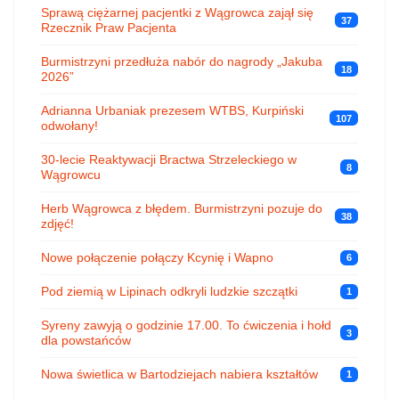
Sprawą ciężarnej pacjentki z Wągrowca zajął się
37
Rzecznik Praw Pacjenta
Burmistrzyni przedłuża nabór do nagrody „Jakuba
18
2026”
Adrianna Urbaniak prezesem WTBS, Kurpiński
107
odwołany!
30-lecie Reaktywacji Bractwa Strzeleckiego w
8
Wągrowcu
Herb Wągrowca z błędem. Burmistrzyni pozuje do
38
zdjęć!
Nowe połączenie połączy Kcynię i Wapno
6
Pod ziemią w Lipinach odkryli ludzkie szczątki
1
Syreny zawyją o godzinie 17.00. To ćwiczenia i hołd
3
dla powstańców
Nowa świetlica w Bartodziejach nabiera kształtów
1