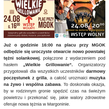
Już o godzinie 16:00 na placu przy
MGOK
odbędzie się uroczyste otwarcie nowo powstałej
tężni solankowej
, połączone z wydarzeniem pod
hasłem
„Wielkie Grillowanie”.
Organizatorzy
przygotowali dla wszystkich uczestników
darmowy
poczęstunek z grilla
, a całość urozmaici
muzyka
na żywo i wspólna zabawa
. To doskonała okazja,
by w rodzinnym gronie spędzić czas na świeżym
powietrzu i przekonać się, jakie walory zdrowotne
oferuje nowa tężnia w Margoninie.