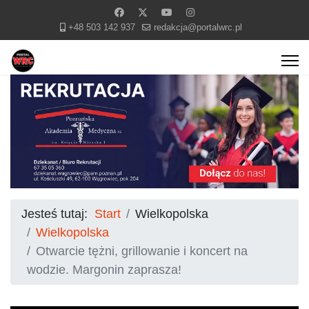
+48 503 142 937
redakcja@portalwrc.pl
Jesteś tutaj:
Start
Wielkopolska
Wielkopolska
Otwarcie tężni, grillowanie i koncert na
wodzie. Margonin zaprasza!