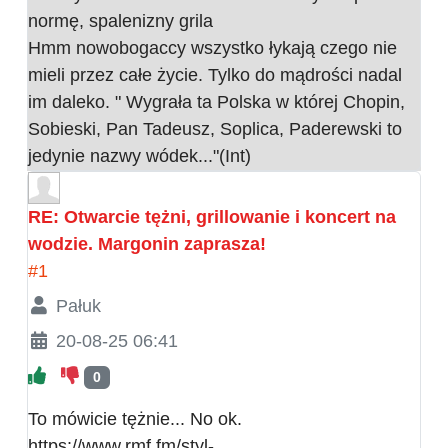
normę, spalenizny grila
Hmm nowobogaccy wszystko łykają czego nie
mieli przez całe życie. Tylko do mądrości nadal
im daleko. " Wygrała ta Polska w której Chopin,
Sobieski, Pan Tadeusz, Soplica, Paderewski to
jedynie nazwy wódek..."(Int)
RE: Otwarcie tężni, grillowanie i koncert na
wodzie. Margonin zaprasza!
#1
Pałuk
20-08-25 06:41
0
To mówicie tężnie... No ok.
https://www.rmf.fm/styl-