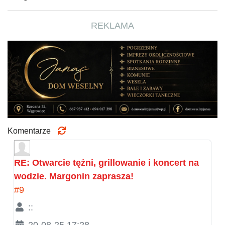
REKLAMA
Komentarze
RE: Otwarcie tężni, grillowanie i koncert na
wodzie. Margonin zaprasza!
#9
::
20-08-25 17:28