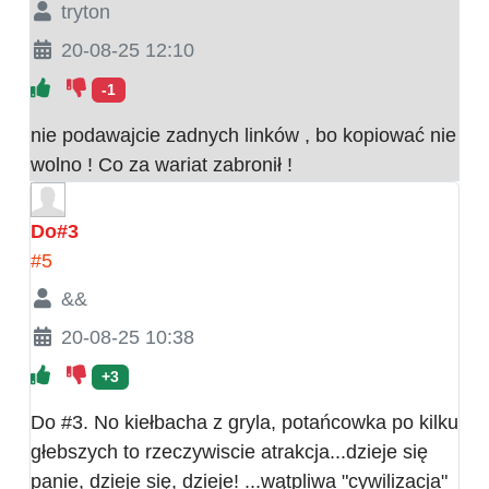
tryton
20-08-25 12:10
-1
nie podawajcie zadnych linków , bo kopiować nie
wolno ! Co za wariat zabronił !
Do#3
#5
&&
20-08-25 10:38
+3
Do #3. No kiełbacha z gryla, potańcowka po kilku
głebszych to rzeczywiscie atrakcja...dzieje się
panie, dzieje się, dzieje! ...wątpliwa "cywilizacja"