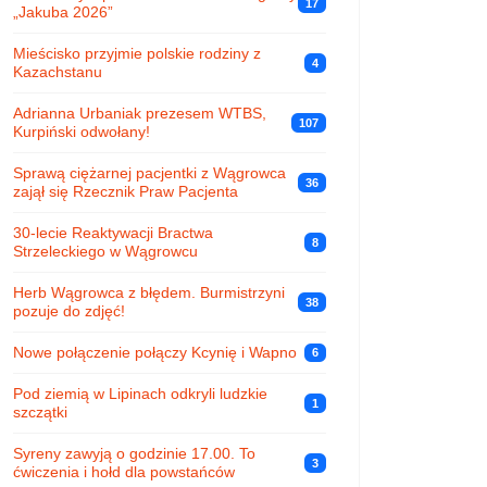
17
„Jakuba 2026”
Mieścisko przyjmie polskie rodziny z
4
Kazachstanu
Adrianna Urbaniak prezesem WTBS,
107
Kurpiński odwołany!
Sprawą ciężarnej pacjentki z Wągrowca
36
zajął się Rzecznik Praw Pacjenta
30-lecie Reaktywacji Bractwa
8
Strzeleckiego w Wągrowcu
Herb Wągrowca z błędem. Burmistrzyni
38
pozuje do zdjęć!
Nowe połączenie połączy Kcynię i Wapno
6
Pod ziemią w Lipinach odkryli ludzkie
1
szczątki
Syreny zawyją o godzinie 17.00. To
3
ćwiczenia i hołd dla powstańców