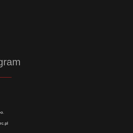
agram
eo.
rc.pl