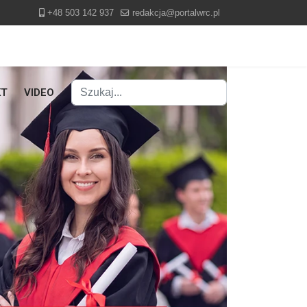
+48 503 142 937
redakcja@portalwrc.pl
Szukaj
KT
VIDEO
Type 2 or more characters for results.