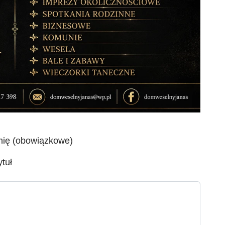
mię (obowiązkowe)
ytuł