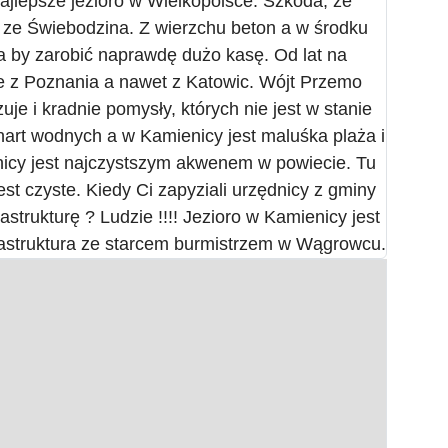
ajlepsze jezioro w Wielkopolsce. Szkoda, że
 ze Świebodzina. Z wierzchu beton a w środku
a by zarobić naprawdę dużo kasę. Od lat na
ie z Poznania a nawet z Katowic. Wójt Przemo
uje i kradnie pomysły, których nie jest w stanie
art wodnych a w Kamienicy jest maluśka plaża i
icy jest najczystszym akwenem w powiecie. Tu
est czyste. Kiedy Ci zapyziali urzędnicy z gminy
strukturę ? Ludzie !!!! Jezioro w Kamienicy jest
frastruktura ze starcem burmistrzem w Wągrowcu.