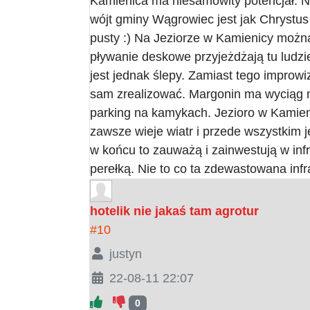
Kamienica ma niesamowity potencjał. N
wójt gminy Wągrowiec jest jak Chrystus
pusty :) Na Jeziorze w Kamienicy możn
pływanie deskowe przyjeżdżają tu ludz
jest jednak ślepy. Zamiast tego improwiz
sam zrealizować. Margonin ma wyciąg n
parking na kamykach. Jezioro w Kamien
zawsze wieje wiatr i przede wszystkim j
w końcu to zauważą i zainwestują w infra
perełką. Nie to co ta zdewastowana in
hotelik nie jakaś tam agrotur
#10
justyn
22-08-11 22:07
0