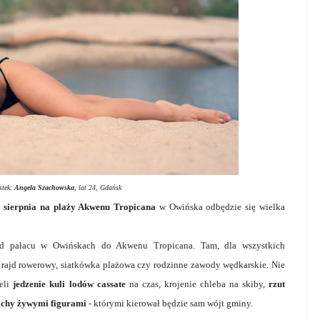
stek:
Angela Szachowska
, lat 24, Gdańsk
 sierpnia
na plaży Akwenu Tropicana
w Owińska odbędzie się wielka
od pałacu w Owińskach do Akwenu Tropicana. Tam, dla wszystkich
, rajd rowerowy, siatkówka plażowa czy rodzinne zawody wędkarskie. Nie
ieli
jedzenie kuli lodów cassate
na czas, krojenie chleba na skiby,
rzut
achy żywymi figurami
- którymi kierował będzie sam wójt gminy.