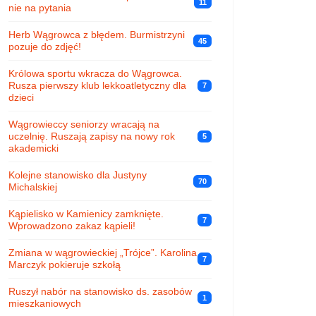
11
nie na pytania
Herb Wągrowca z błędem. Burmistrzyni
45
pozuje do zdjęć!
Królowa sportu wkracza do Wągrowca.
Rusza pierwszy klub lekkoatletyczny dla
7
dzieci
Wągrowieccy seniorzy wracają na
uczelnię. Ruszają zapisy na nowy rok
5
akademicki
Kolejne stanowisko dla Justyny
70
Michalskiej
Kąpielisko w Kamienicy zamknięte.
7
Wprowadzono zakaz kąpieli!
Zmiana w wągrowieckiej „Trójce”. Karolina
7
Marczyk pokieruje szkołą
Ruszył nabór na stanowisko ds. zasobów
1
mieszkaniowych