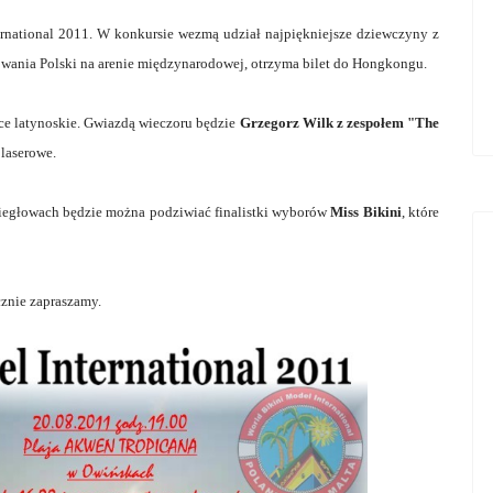
rnational 2011. W konkursie wezmą udział najpiękniejsze dziewczyny z
towania Polski na arenie międzynarodowej, otrzyma bilet do Hongkongu.
ńce latynoskie. Gwiazdą wieczoru będzie
Grzegorz Wilk z zespołem "The
laserowe.
iegłowach będzie można podziwiać finalistki wyborów
Miss Bikini
, które
cznie zapraszamy.