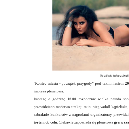
Na zdjęciu jedna z finali
"Koniec miasta - początek przygody" pod takim hasłem
20
impreza plenerowa.
Imprezę o godzinę
16.00
rozpocznie wielka parada sp
przewidziano mnóstwo atrakcji m.in. bieg wokół kąpieliska
zabraknie konkursów z nagrodami organizatorzy przewidz
tortem do celu
. Ciekawie zapowiada się plenerowa
gra w sz