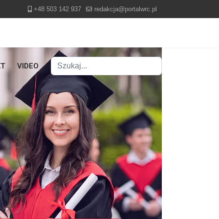
+48 503 142 937
redakcja@portalwrc.pl
Szukaj
KT
VIDEO
Type 2 or more characters for results.